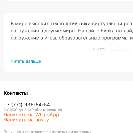
В мире высоких технологий очки виртуальной реа
погружения в другие миры. На сайте Evrika вы н
погружение в игры, образовательные программы и
VR-очки
Читать дальше
Еще совсем недавно VR-очки были представлены то
удивишь. Очки виртуальной реальности можно исп
кинофильмов. Они обеспечивают полное погружен
может быть не только в роли наблюдателя, но и 
Контакты
В наличии имеются очки виртуальной реальности 
разработчиков. С их помощью можно виртуально р
+7 (771) 936-54-54
С 09:00 до 21:00 (без выходных)
пройти максимально наглядный учебный курс по г
Написать на WhatsApp
на другой конец света. Купить VR очки сегодня м
Написать на почту
и удовольствием!
Получайте новые акции и скидки одним из первых!