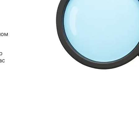
ном
р
ас