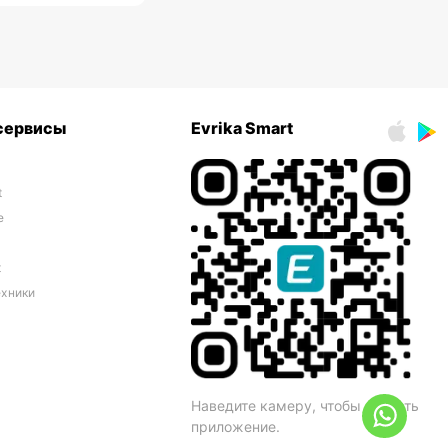
 сервисы
Evrika Smart
t
e
t
ехники
Наведите камеру, чтобы скачать
приложение.