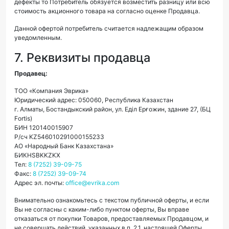
дефекты то Потребитель обязуется возместить разницу или всю
стоимость акционного товара на согласно оценке Продавца.
Данной офертой потребитель считается надлежащим образом
уведомленным.
7. Реквизиты продавца
Продавец:
ТОО «Компания Эврика»
Юридический адрес: 050060, Республика Казахстан
г. Алматы, Бостандыкский район, ул. Еділ Ерғожин, здание 27, (БЦ
Fortis)
БИН 120140015907
Р/сч KZ546010291000155233
АО «Народный Банк Казахстана»
БИКHSBKKZKX
Тел:
8 (7252) 39-09-75
Факс:
8 (7252) 39-09-74
Адрес эл. почты:
office@еvrika.com
Внимательно ознакомьтесь с текстом публичной оферты, и если
Вы не согласны с каким-либо пунктом оферты, Вы вправе
отказаться от покупки Товаров, предоставляемых Продавцом, и
не совершать действий, указанных в п. 2.1. настоящей Оферты.