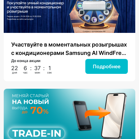
Участвуйте в моментальных розыгрышах
с кондиционерами Samsung AI WindFree
в Evrika.
До конца акции
Подробнее
22
6
:
37
:
0
дня
час
мин
сек