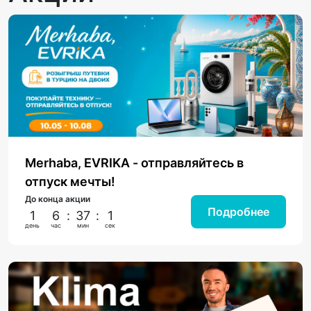
Merhaba, EVRIKA - отправляйтесь в
отпуск мечты!
До конца акции
Подробнее
1
6
:
37
:
0
день
час
мин
сек