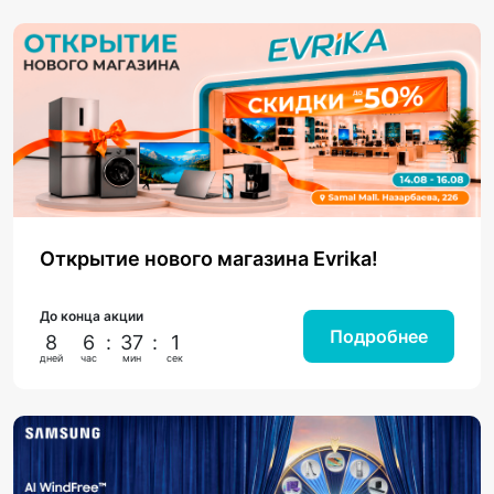
Открытие нового магазина Evrika!
До конца акции
Подробнее
8
6
:
37
:
0
дней
час
мин
сек