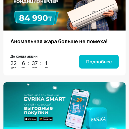
Аномальная жара больше не помеха!
До конца акции
Подробнее
22
6
:
37
:
0
дня
час
мин
сек