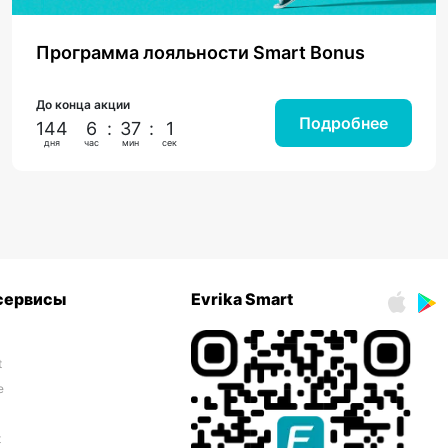
Программа лояльности Smart Bonus
До конца акции
Подробнее
144
6
:
37
:
0
дня
час
мин
сек
 сервисы
Evrika Smart
t
e
t