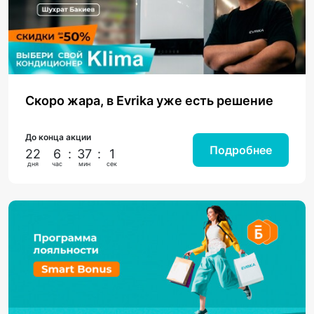
Скоро жара, в Evrika уже есть решение
До конца акции
Подробнее
22
6
:
37
:
0
дня
час
мин
сек