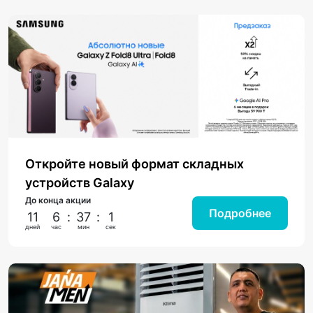
Откройте новый формат складных
устройств Galaxy
До конца акции
Подробнее
11
6
:
37
:
0
дней
час
мин
сек