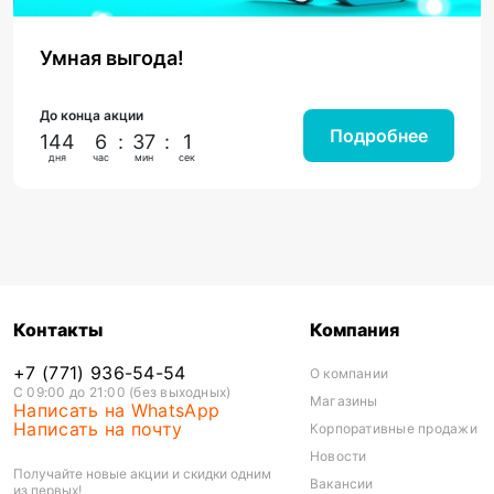
Умная выгода!
До конца акции
Подробнее
144
6
:
37
:
0
дня
час
мин
сек
Контакты
Компания
+7 (771) 936-54-54
О компании
С 09:00 до 21:00 (без выходных)
Магазины
Написать на WhatsApp
Написать на почту
Корпоративные продажи
Новости
Получайте новые акции и скидки одним
Вакансии
из первых!