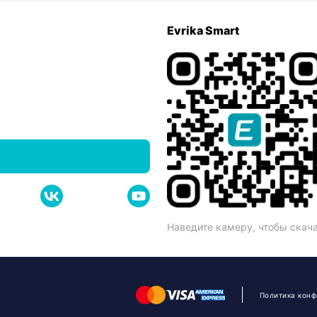
Evrika Smart
Наведите камеру, чтобы скач
Политика кон