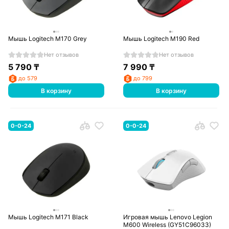
Мышь Logitech M170 Grey
Мышь Logitech M190 Red
Нет отзывов
Нет отзывов
5 790
₸
7 990
₸
до 579
до 799
В корзину
В корзину
0-0-24
0-0-24
Мышь Logitech M171 Black
Игровая мышь Lenovo Legion
M600 Wireless (GY51C96033)