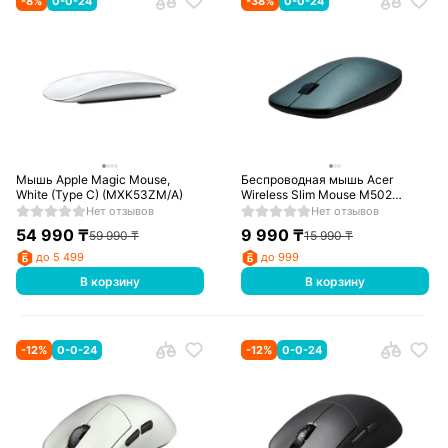
-
8
%
0-0-24
-
38
%
0-0-24
Мышь Apple Magic Mouse,
Беспроводная мышь Acer
White (Type C) (MXK53ZM/A)
Wireless Slim Mouse M502
WWCB, Space Gray
Нет отзывов
Нет отзывов
54 990
₸
9 990
₸
59 990
₸
15 990
₸
до 5 499
до 999
В корзину
В корзину
-
12
%
0-0-24
-
12
%
0-0-24