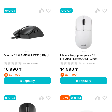
0-0-24
0-0-24
Мышь 2E GAMING MG315 Black
Мышь беспроводная 2E
GAMING MG355 WL White
Нет отзывов
Нет отзывов
10 990
₸
14 990
₸
до 1 099
до 1 499
В корзину
В корзину
0-0-24
-
27
%
0-0-24