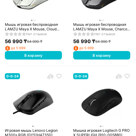
Мышь игровая беспроводная
Мышь игровая беспроводная
LAMZU Maya X Mouse, Cloud
LAMZU Maya X Mouse, Charcoal
Grey PAW3950, 8000 Hz, 47g,
Black PAW3950, 8000 Hz, 47g,
Нет отзывов
Нет отзывов
30000 DPI
30000 DPI
56 990
₸
56 990
₸
64 990
₸
64 990
₸
до 5 699
до 5 699
В корзину
В корзину
0-0-24
0-0-24
Игровая мышь Lenovo Legion
Мышка игровая Logitech G PRO
M300s RGB (GY51H47350)
X SUPERLIGH (910-005880)