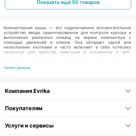
Показать ещё 50 товаров
Компьютерная мышь — это подключаемое вспомогательное
устройство ввода, ориентированное для контроля курсора и
выполнения различных команд на экране компьютера с
помощью движений и кликов. Она обладает одной или
несколькими кнопками и часто включает в себя колесико
прокрутки для удобства навигации в документах и веб-
страницах. Современные компьютерные мыши бывают как
проводными, так и беспроводными, что обеспечивает
дополнительное удобство и мобильность пользователям.
Читать дальше
Многообразие брендов, таких как Logitech, Razer, HP, Asus, и
Apple, предлагает широкий выбор мышей, адаптированных под
разные потребности: от простых офисных моделей до
Компания Evrika
высокопроизводительных игровых мышей с расширенными
возможностями настройки и эргономичным дизайном.
Компании, такие как SteelSeries и HyperX, акцентируют
внимание на создании мышей с высокой точностью
Покупателям
отслеживания и быстродействием, что критически важно для
геймеров. Бренды типа Xiaomi и Genius предоставляют
доступные, но качественные варианты, подходящие для
Услуги и сервисы
повседневного использования.
Компьютерная мышь не только упрощает взаимодействие с