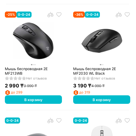
-
25
%
0-0-24
-
36
%
0-0-24
Мышь беспроводная 2E
Мышь беспроводная 2Е
MF213WB
MF2030 WL Black
Нет отзывов
Нет отзывов
2 990
₸
3 190
₸
3 990
₸
4 990
₸
до 299
до 319
В корзину
В корзину
0-0-24
0-0-24