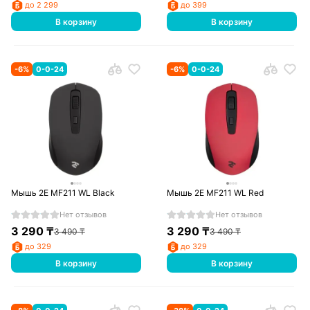
до 2 299
до 399
В корзину
В корзину
-
6
%
0-0-24
-
6
%
0-0-24
Мышь 2Е MF211 WL Black
Мышь 2Е MF211 WL Red
Нет отзывов
Нет отзывов
3 290
₸
3 290
₸
3 490
₸
3 490
₸
до 329
до 329
В корзину
В корзину