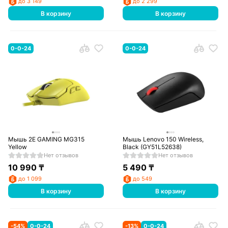
до 3 149
до 2 299
В корзину
В корзину
0-0-24
0-0-24
Мышь 2E GAMING MG315
Мышь Lenovo 150 Wireless,
Yellow
Black (GY51L52638)
Нет отзывов
Нет отзывов
10 990
₸
5 490
₸
до 1 099
до 549
В корзину
В корзину
-
54
%
0-0-24
-
13
%
0-0-24