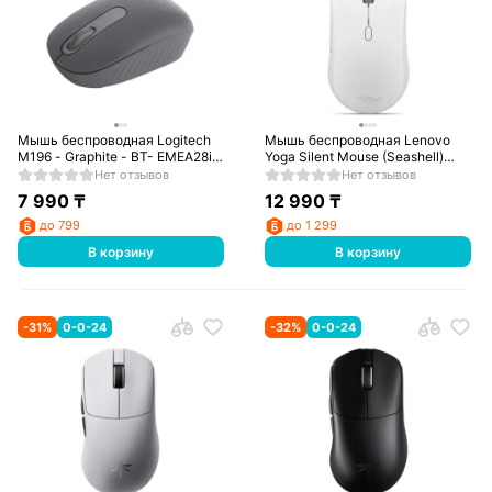
Мышь беспроводная Logitech
Мышь беспроводная Lenovo
M196 - Graphite - BT- EMEA28i-
Yoga Silent Mouse (Seashell)
935
GY51S61925
Нет отзывов
Нет отзывов
7 990
₸
12 990
₸
до 799
до 1 299
В корзину
В корзину
-
31
%
0-0-24
-
32
%
0-0-24