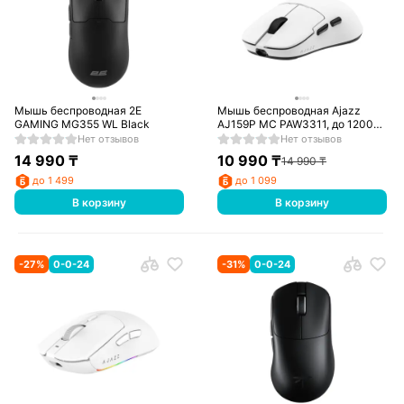
Мышь беспроводная 2E
Мышь беспроводная Ajazz
GAMING MG355 WL Black
AJ159P MC PAW3311, до 12000
DPI, Беспроводная, USB, 2,4
Нет отзывов
Нет отзывов
ГГц, Bluetooth, Белый
14 990
₸
10 990
₸
14 990
₸
до 1 499
до 1 099
В корзину
В корзину
-
27
%
0-0-24
-
31
%
0-0-24