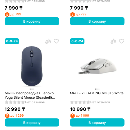
935
Нет отзывов
Нет отзывов
7 990
₸
7 990
₸
до 799
до 799
В корзину
В корзину
0-0-24
0-0-24
Мышь беспроводная Lenovo
Мышь 2E GAMING MG315 White
Yoga Silent Mouse (Seashell)
GY51S61922
Нет отзывов
Нет отзывов
12 990
₸
10 990
₸
до 1 299
до 1 099
В корзину
В корзину