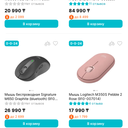
Нет отзывов
11 отзывов
20 990
₸
84 990
₸
до 2 099
до 8 499
В корзину
В корзину
0-0-24
0-0-24
Мышь беспроводная Signature
Мышь Logitech M350S Pebble 2
M650 Graphite (bluetooth) (910-
Rose (910-007014)
006253)
Нет отзывов
4 отзыва
26 990
₸
17 990
₸
до 2 699
до 1 799
В корзину
В корзину