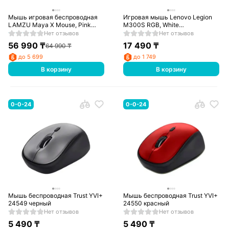
Мышь игровая беспроводная
Игровая мышь Lenovo Legion
LAMZU Maya X Mouse, Pink
M300S RGB, White
PAW3950, 8000 Hz, 47g, 30000
(GY51H47351)
Нет отзывов
Нет отзывов
DPI
56 990
₸
17 490
₸
64 990
₸
до 5 699
до 1 749
В корзину
В корзину
0-0-24
0-0-24
Мышь беспроводная Trust YVI+
Мышь беспроводная Trust YVI+
24549 черный
24550 красный
Нет отзывов
Нет отзывов
5 490
₸
5 490
₸