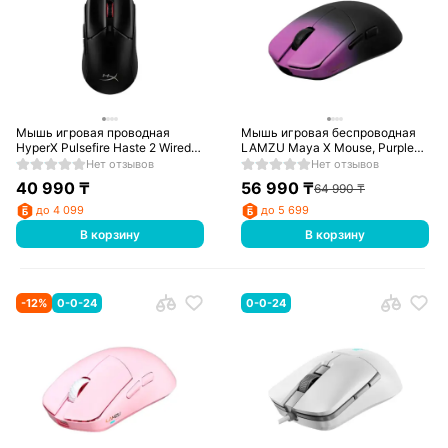
Мышь игровая проводная
Мышь игровая беспроводная
HyperX Pulsefire Haste 2 Wired
LAMZU Maya X Mouse, Purple
(6N0A7AA)
Shadow PAW3950, 8000 Hz,
Нет отзывов
Нет отзывов
47g, 30000 DPI
40 990
₸
56 990
₸
64 990
₸
до 4 099
до 5 699
В корзину
В корзину
-
12
%
0-0-24
0-0-24