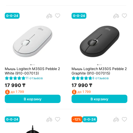
0-0-24
0-0-24
Мышь Logitech M350S Pebble 2
Мышь Logitech M350S Pebble 2
White (910-007013)
Graphite (910-007015)
11 отзывов
8 отзывов
17 990
₸
17 990
₸
до 1 799
до 1 799
В корзину
В корзину
0-0-24
-
12
%
0-0-24