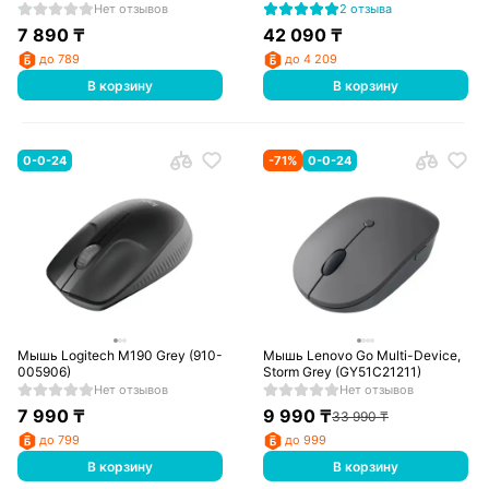
Нет отзывов
2 отзыва
7 890
₸
42 090
₸
до 789
до 4 209
В корзину
В корзину
0-0-24
-
71
%
0-0-24
Мышь Logitech M190 Grey (910-
Мышь Lenovo Go Multi-Device,
005906)
Storm Grey (GY51C21211)
Нет отзывов
Нет отзывов
7 990
₸
9 990
₸
33 990
₸
до 799
до 999
В корзину
В корзину