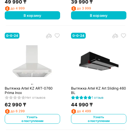
49 990
₸
39 990
₸
до 4 999
до 3 999
В корзину
В корзину
0-0-24
0-0-24
Вытяжка Artel KZ ART-0760
Вытяжка Artel KZ Art Sliding 460
Prima Inox
BL
Нет отзывов
1 отзыв
62 990
₸
44 990
₸
до 6 299
до 4 499
Узнать
Узнать
о поступлении
о поступлении