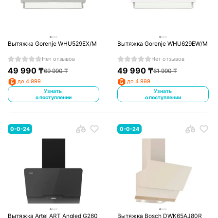
Вытяжка Gorenje WHU529EX/M
Вытяжка Gorenje WHU629EW/M
Нет отзывов
Нет отзывов
49 990
₸
49 990
₸
69 990
₸
61 990
₸
до 4 999
до 4 999
Узнать
Узнать
о поступлении
о поступлении
0-0-24
0-0-24
Вытяжка Artel ART Angled G260
Вытяжка Bosch DWK65AJ80R