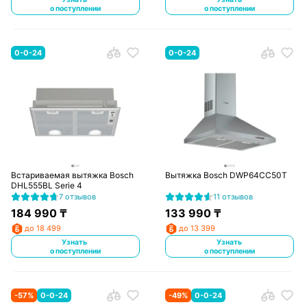
о поступлении
о поступлении
0-0-24
0-0-24
Встариваемая вытяжка Bosch
Вытяжка Bosch DWP64CC50T
DHL555BL Serie 4
7 отзывов
11 отзывов
184 990
₸
133 990
₸
до 18 499
до 13 399
Узнать
Узнать
о поступлении
о поступлении
-
57
%
0-0-24
-
49
%
0-0-24