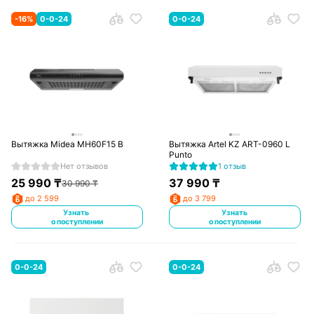
-
16
%
0-0-24
0-0-24
Вытяжка Midea MH60F15 B
Вытяжка Artel KZ ART-0960 L
Punto
Нет отзывов
1 отзыв
25 990
₸
37 990
₸
30 990
₸
до 2 599
до 3 799
Узнать
Узнать
о поступлении
о поступлении
0-0-24
0-0-24