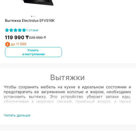
Вытяжка Electrolux EFV516K
1 отзыв
119 990
₸
225 990
₸
до 11 999
Узнать
о поступлении
Вытяжки
Чтобы сохранить мебель на кухне в идеальном состоянии и
предотвратить ее загрязнение копотью и жиром, необходимо
установить вытяжку. Это устройство убирает запахи еды,
обеспечивая в квартире свежий, приятный воздух, а также
убережет мебель и потолок от налета гари.
Читать дальше
Интернет-магазин EVRIKA предлагает купить вытяжку от
лучших производителей. В каталоге имеется множество
разнообразных моделей, отличающихся характеристиками и
ценовой категорией. Наши специалисты помогут подобрать
подходящий вариант под нужды клиента.