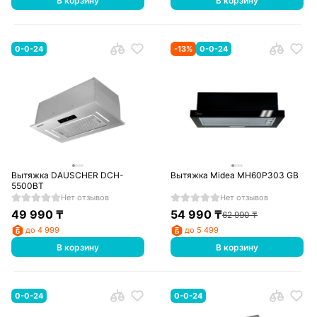
В корзину
В корзину
0-0-24
-
13
%
0-0-24
Вытяжка DAUSCHER DCH-
Вытяжка Midea MH60P303 GB
5500BT
Нет отзывов
Нет отзывов
49 990
₸
54 990
₸
62 990
₸
до 4 999
до 5 499
В корзину
В корзину
0-0-24
0-0-24