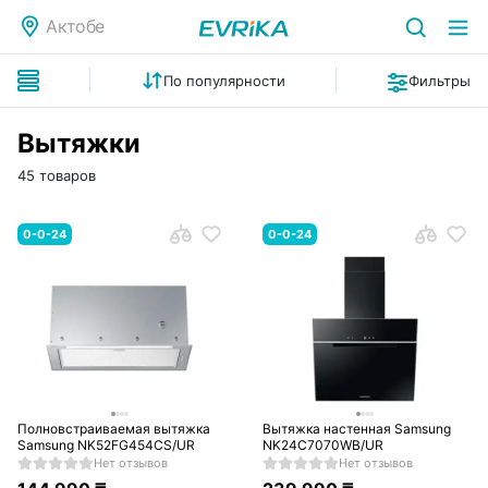
Актобе
По популярности
Фильтры
Вытяжки
45 товаров
0-0-24
0-0-24
Полновстраиваемая вытяжка
Вытяжка настенная Samsung
Samsung NK52FG454CS/UR
NK24C7070WB/UR
Нет отзывов
Нет отзывов