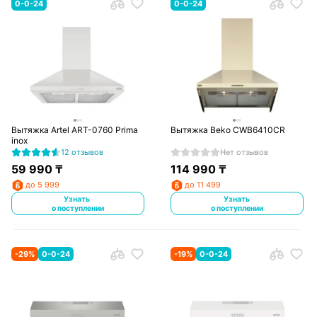
0-0-24
0-0-24
Вытяжка Artel ART-0760 Prima
Вытяжка Beko CWB6410CR
inox
12 отзывов
Нет отзывов
59 990
₸
114 990
₸
до 5 999
до 11 499
Узнать
Узнать
о поступлении
о поступлении
-
29
%
0-0-24
-
19
%
0-0-24