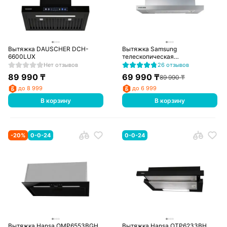
Вытяжка DAUSCHER DCH-
Вытяжка Samsung
6600LUX
телескопическая
NK24M1030IS/UR
Нет отзывов
26 отзывов
89 990
₸
69 990
₸
89 990
₸
до 8 999
до 6 999
В корзину
В корзину
-
20
%
0-0-24
0-0-24
Вытяжка Hansa OMP6553BGH
Вытяжка Hansa OTP6233BH