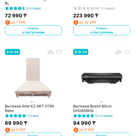
BL
4 отзыва
Нет отзывов
72 990
₸
223 990
₸
до 7 299
до 22 399
Узнать
Узнать
о поступлении
о поступлении
0-0-24
0-0-24
Вытяжка Artel KZ ART-0760
Вытяжка Bosch 60cm
Retro
DHU636HQ
1 отзыв
15 отзывов
69 990
₸
94 990
₸
до 6 999
до 9 499
Узнать
Узнать