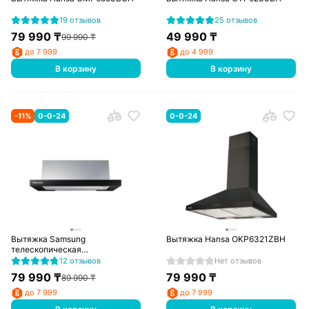
19 отзывов
25 отзывов
79 990
₸
49 990
₸
99 990
₸
до 7 999
до 4 999
В корзину
В корзину
-
11
%
0-0-24
0-0-24
Вытяжка Samsung
Вытяжка Hansa OKP6321ZBH
телескопическая
NK24M1030IB/UR
12 отзывов
Нет отзывов
79 990
₸
79 990
₸
89 990
₸
до 7 999
до 7 999