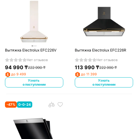
Вытяжка Electrolux EFC226V
Вытяжка Electrolux EFC226R
Нет отзывов
Нет отзывов
94 990
₸
113 990
₸
222 990
₸
222 990
₸
до 9 499
до 11 399
Узнать
Узнать
о поступлении
о поступлении
-
47
%
0-0-24