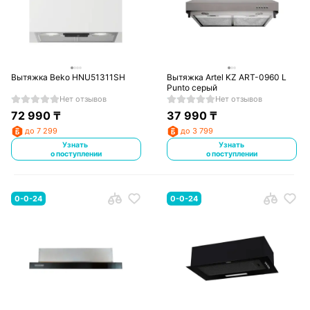
Вытяжка Beko HNU51311SH
Вытяжка Artel KZ ART-0960 L
Punto серый
Нет отзывов
Нет отзывов
72 990
₸
37 990
₸
до 7 299
до 3 799
Узнать
Узнать
о поступлении
о поступлении
0-0-24
0-0-24