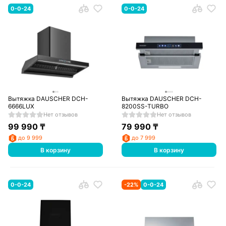
0-0-24
0-0-24
Вытяжка DAUSCHER DCH-
Вытяжка DAUSCHER DCH-
6666LUX
8200SS-TURBO
Нет отзывов
Нет отзывов
99 990
₸
79 990
₸
до 9 999
до 7 999
В корзину
В корзину
0-0-24
-
22
%
0-0-24