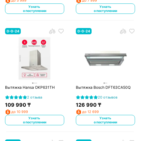
до 5 999
до 7 999
Узнать
Узнать
о поступлении
о поступлении
0-0-24
0-0-24
Вытяжка Hansa OKP631TH
Вытяжка Bosch DFT63CA50Q
2 отзыва
20 отзывов
109 990
₸
126 990
₸
до 10 999
до 12 699
Узнать
Узнать
о поступлении
о поступлении