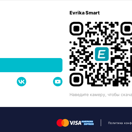
Evrika Smart
Наведите камеру, чтобы скач
Политика кон