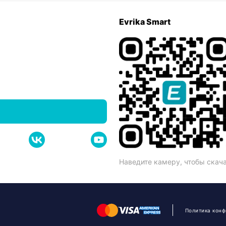
Evrika Smart
Наведите камеру, чтобы скач
Политика кон