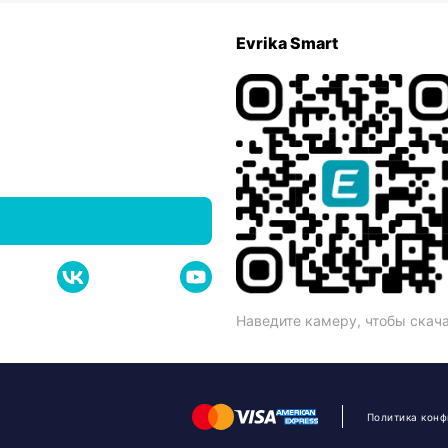
Evrika Smart
Наведите камеру, чтобы скач
Политика кон