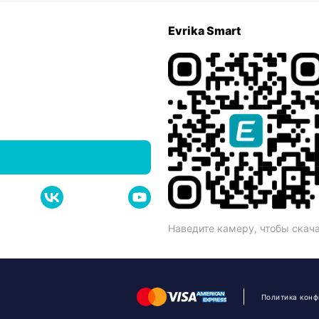
Evrika Smart
Наведите камеру, чтобы скач
Политика кон