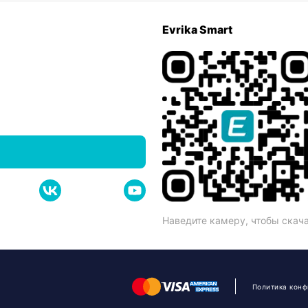
Evrika Smart
Наведите камеру, чтобы скач
Политика кон