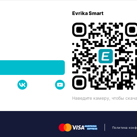
Evrika Smart
Наведите камеру, чтобы скач
Политика кон