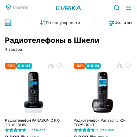
Шиели
По популярности
Фильтры
Радиотелефоны в Шиели
4 товара
-
73
%
0-0-24
-
82
%
0-0-24
Радиотелефон PANASONIC KX-
Радиотелефон Panasonic KX-
TG1611RUW
TG2521RUT
38 отзывов
20 отзывов