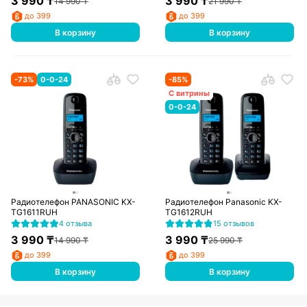
3 990
₸
3 990
₸
14 990
₸
21 990
₸
до 399
до 399
В корзину
В корзину
-
73
%
0-0-24
-
85
%
С витрины
0-0-24
Радиотелефон PANASONIC KX-
Радиотелефон Panasonic KX-
TG1611RUH
TG1612RUH
4 отзыва
15 отзывов
3 990
₸
3 990
₸
14 990
₸
25 990
₸
до 399
до 399
В корзину
В корзину