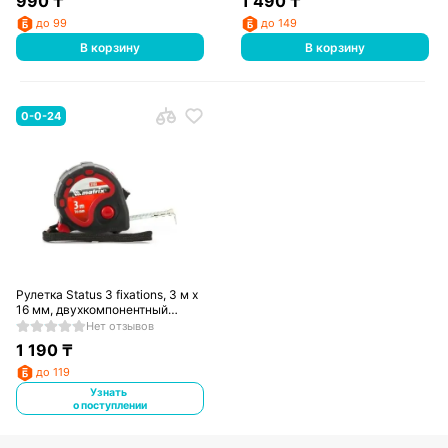
990
₸
1 490
₸
до 99
до 149
В корзину
В корзину
0-0-24
Рулетка Status 3 fixations, 3 м х
16 мм, двухкомпонентный
корпус, 3 фиксации ленты//
Нет отзывов
Matrix
1 190
₸
до 119
Узнать
о поступлении