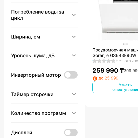
Потребление воды за
цикл
Ширина, см
Посудомоечная маш
Уровень шума, дБ
Gorenjie GS643E90W
Нет отзыв
259 990
₸
309 99
Инверторный мотор
до 25 999
Узнать
о поступлени
Таймер отсрочки
Количество программ
Дисплей