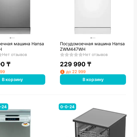
ечная машина Hansa
Посудомоечная машина Hansa
H
ZWM447WH
Нет отзывов
Нет отзывов
90
₸
229 990
₸
999
до 22 999
В корзину
В корзину
-24
0-0-24