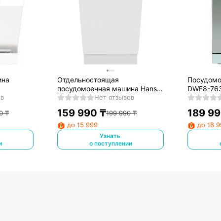
ина
Отдельностоящая
Посудомо
посудомоечная машина Hansa
DWF8-76
ов
ZIM435KH
Нет отзывов
159 990
₸
189 9
0
₸
199 990
₸
до 15 999
до 18 
Узнать
и
о поступлении