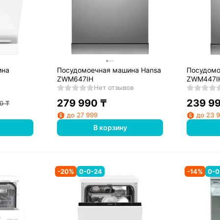
ина
Посудомоечная машина Hansa
Посудомо
ZWM647IH
ZWM447I
Нет отзывов
279 990
₸
239 9
0
₸
до 27 999
до 23 
В корзину
-
20
%
0-0-24
-
14
%
0-0