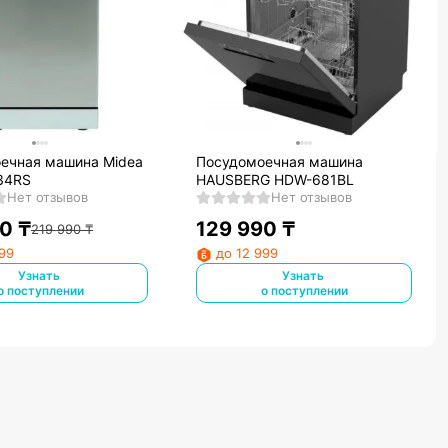
ечная машина Midea
Посудомоечная машина
34RS
HAUSBERG HDW-681BL
Нет отзывов
Нет отзывов
90
₸
129 990
₸
219 990
₸
999
до 12 999
Узнать
Узнать
о поступлении
о поступлении