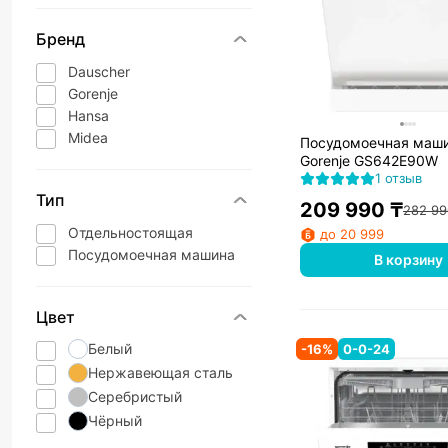
Бренд
Dauscher
Gorenje
Hansa
Midea
Посудомоечная маш
Gorenje GS642E90W
1 отзыв
Тип
209 990
₸
282 99
Отдельностоящая
до 20 999
Посудомоечная машина
В корзину
Цвет
Белый
-
16
%
0-0-24
Нержавеющая сталь
Серебристый
Чёрный