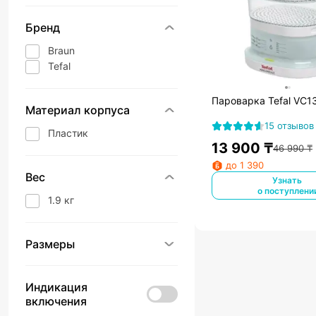
Бренд
Braun
Tefal
Пароварка Tefal VC1
Материал корпуса
15 отзывов
Пластик
13 900
₸
46 990
₸
до 1 390
Вес
Узнать
о поступлени
1.9 кг
Размеры
Индикация
включения