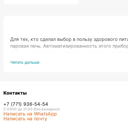
Для тех, кто сделал выбор в пользу здорового п
паровая печь. Автоматизированность этого прибо
пользу, горячий пар устраняет остатки пестицидо
прибором среди кухонной электроники наряду с 
Читать дальше
пароварка – цена. Различные сети и магазины пре
Алматы и другие крупные города спутники, а такж
пароварку станет весомым вкладом в благосостоя
- все детали являются взаимозаменяемыми и под
Контакты
- при готовке на кухне не становится душно, жарк
- наличие индивидуальных режимов не обязывает 
+7 (771) 936-54-54
- удобные индикаторы и функции тайминга, сигна
С 09:00 до 21:00 (без выходных)
Написать на WhatsApp
Написать на почту