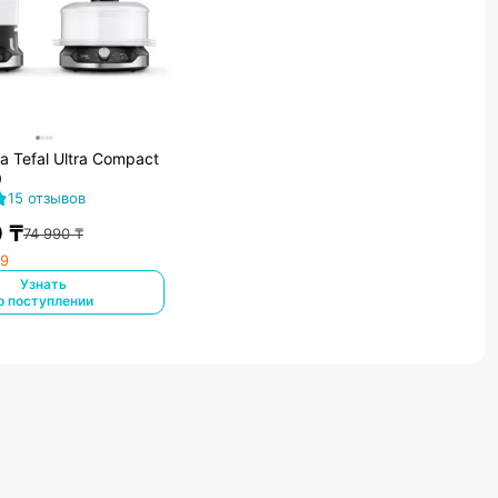
 Tefal Ultra Compact
0
15 отзывов
0
₸
74 990
₸
99
Узнать
о поступлении