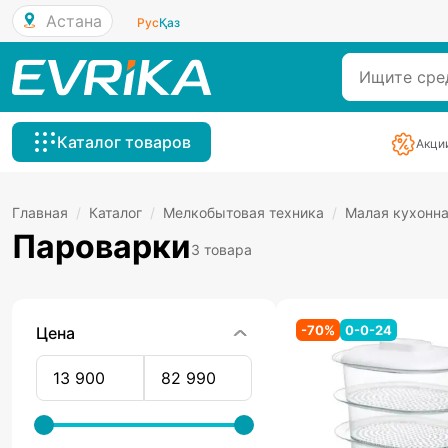
Астана
Рус
Қаз
Каталог товаров
Акци
Главная
/
Каталог
/
Мелкобытовая техника
/
Малая кухонна
Пароварки
3 товара
-
70
%
0-0-24
Цена