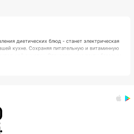
вления диетических блюд - станет электрическая
вашей кухне. Сохраняя питательную и витаминную
арительной очистки. Становясь уже почти базовым
задачности приятным бонусом, которым обладает
жно найти место где продается пароварка –
Удобно, быстро и полезно Решение купить
аменимые преимущества: