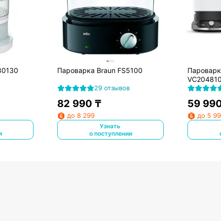
30130
Пароварка Braun FS5100
Пароварка
VC20481
29 отзывов
82 990
₸
59 99
до 8 299
до 5 9
Узнать
и
о поступлении