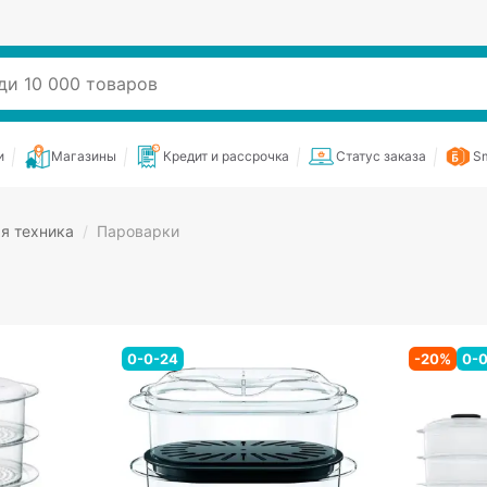
и
Магазины
Кредит и рассрочка
Статус заказа
Sm
я техника
/
Пароварки
0-0-24
-
20
%
0-