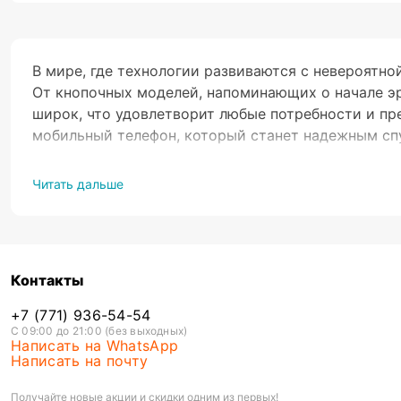
В мире, где технологии развиваются с невероятн
От кнопочных моделей, напоминающих о начале э
широк, что удовлетворит любые потребности и пр
мобильный телефон, который станет надежным сп
Читать дальше
Несмотря на переполненность рынка мобильных те
десятилетий кнопочные телефоны держат определ
своей простоты использования и небольшого ценн
Контакты
Казалось бы, чем «кирпич» обыгрывает флагман?
+7 (771) 936-54-54
По статистике, около 30% людей до сих пор пред
С 09:00 до 21:00 (без выходных)
Написать на WhatsApp
свои объяснения на этот счет, но можно выделить
Написать на почту
устройства; - снижение информационного шума за
долговечность составляющих; - безопасность пер
Получайте новые акции и скидки одним из первых!