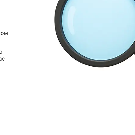
ном
р
ас