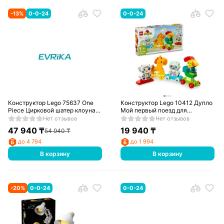
-
13
%
0-0-24
0-0-24
Конструктор Lego 75637 One
Конструктор Lego 10412 Дупло
Piece Цирковой шатер клоуна
Мой первый поезд для
Багги
домашних животных
Нет отзывов
Нет отзывов
47 940
₸
19 940
₸
54 940
₸
до 4 794
до 1 994
В корзину
В корзину
-
20
%
0-0-24
0-0-24