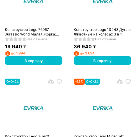
Конструктор Lego 76967
Конструктор Lego 10448 Дупло
Jurassic World Малая Жорка:
Животные на колесах 3 в 1
тираннозавр
Нет отзывов
Нет отзывов
19 940
₸
36 940
₸
до 1 994
до 3 694
В корзину
В корзину
0-0-24
-
12
%
0-0-24
Конструктор Lego 76970
Конструктор Lego Minecraft