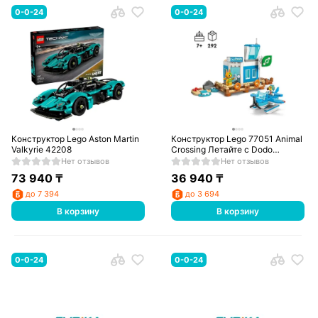
0-0-24
0-0-24
Конструктор Lego Aston Martin
Конструктор Lego 77051 Animal
Valkyrie 42208
Crossing Летайте с Dodo
Airlines!
Нет отзывов
Нет отзывов
73 940
₸
36 940
₸
до 7 394
до 3 694
В корзину
В корзину
0-0-24
0-0-24