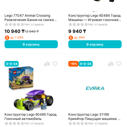
Lego 77047 Animal Crossing
Конструктор Lego 60484 Город
Развлечения Банни на свежем
Машины — Игровая гоночная
воздухе
машина
Нет отзывов
Нет отзывов
10 940
₸
9 940
₸
12 940
₸
до 1 094
до 994
В корзину
В корзину
0-0-24
-
19
%
0-0-24
Конструктор Lego 60485 Город
Конструктор Lego 31169
Гоночный автомобиль
Криэйтор Пишущая машинка с
цветами
Нет отзывов
Нет отзывов