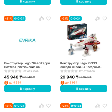
В корзину
В корзину
-
21
%
0-0-24
-
21
%
0-0-24
Конструктор Lego 76446 Гарри
Конструктор Lego 75333
Поттер Приключение на
Звездные войны Звездный
автобусе «Ночной рыцарь»
истребитель джедаев Оби-
Нет отзывов
Нет отзывов
Вана Кеноби
45 940
₸
29 940
₸
57 940
₸
37 940
₸
до 4 594
до 2 994
В корзину
В корзину
-
21
%
0-0-24
-
24
%
0-0-24