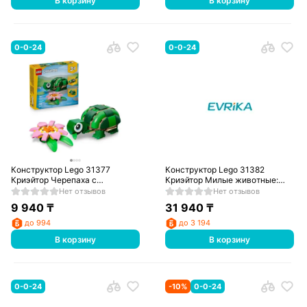
В корзину
В корзину
0-0-24
0-0-24
Конструктор Lego 31377
Конструктор Lego 31382
Криэйтор Черепаха с
Криэйтор Милые животные:
кувшинкой
игривый щенок
Нет отзывов
Нет отзывов
9 940
₸
31 940
₸
до 994
до 3 194
В корзину
В корзину
0-0-24
-
10
%
0-0-24