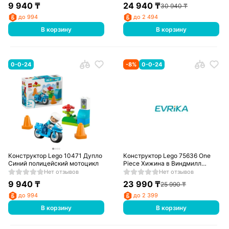
9 940
₸
24 940
₸
30 940
₸
до 994
до 2 494
В корзину
В корзину
0-0-24
-
8
%
0-0-24
Конструктор Lego 10471 Дупло
Конструктор Lego 75636 One
Синий полицейский мотоцикл
Piece Хижина в Виндмилл
Вилладж
Нет отзывов
Нет отзывов
9 940
₸
23 990
₸
25 990
₸
до 994
до 2 399
В корзину
В корзину