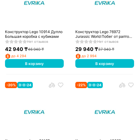
Конструктор Lego 10914 Дупло
Конструктор Lego 76972
Большая коробка с кубиками
Jurassic World Побег от раптора
в бездорожье
Нет отзывов
Нет отзывов
42 940
₸
29 940
₸
46 940
₸
37 940
₸
до 4 294
до 2 994
В корзину
В корзину
-
20
%
0-0-24
-
22
%
0-0-24