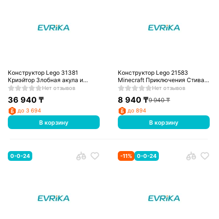
Конструктор Lego 31381
Конструктор Lego 21583
Криэйтор Злобная акула и
Minecraft Приключения Стива в
сундук с сокровищами
тайге
Нет отзывов
Нет отзывов
36 940
₸
8 940
₸
9 940
₸
до 3 694
до 894
В корзину
В корзину
0-0-24
-
11
%
0-0-24