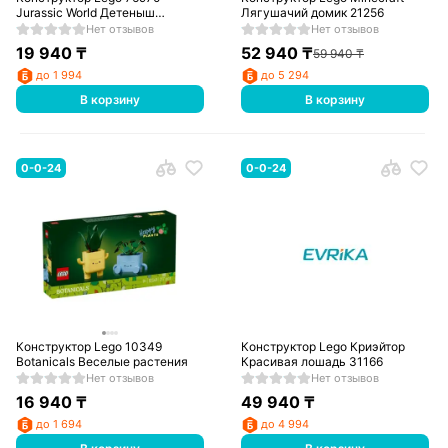
Jurassic World Детеныш
Лягушачий домик 21256
динозавра-аквилопса Долорес
Нет отзывов
Нет отзывов
19 940
₸
52 940
₸
59 940
₸
до 1 994
до 5 294
В корзину
В корзину
0-0-24
0-0-24
Конструктор Lego 10349
Конструктор Lego Криэйтор
Botanicals Веселые растения
Красивая лошадь 31166
Нет отзывов
Нет отзывов
16 940
₸
49 940
₸
до 1 694
до 4 994