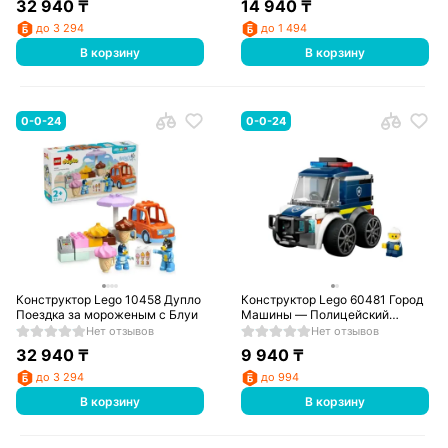
32 940
₸
14 940
₸
до 3 294
до 1 494
В корзину
В корзину
0-0-24
0-0-24
Конструктор Lego 10458 Дупло
Конструктор Lego 60481 Город
Поездка за мороженым с Блуи
Машины — Полицейский
грузовик
Нет отзывов
Нет отзывов
32 940
₸
9 940
₸
до 3 294
до 994
В корзину
В корзину