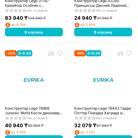
Конструктор Lego 31167
Конструктор Lego 43265
Криэйтор Особняк с
Принцессы Дисней Ледяной
привидениями
замок Эренделл
Нет отзывов
Нет отзывов
83 940
₸
24 940
₸
104 940
₸
31 940
₸
до 8 394
до 2 494
В корзину
В корзину
-
20
%
0-0-24
-
45
%
0-0-24
Конструктор Lego 76969
Конструктор Lego 76443 Гарри
Jurassic World Кости динозавра:
Поттер Поездка Хагрида и
череп трицератопса
Гарри на мотоцикле
Нет отзывов
Нет отзывов
40 940
₸
32 079
₸
50 940
₸
57 940
₸
до 4 094
до 3 207