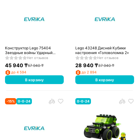
Конструктор Lego 75404
Lego 43248 Дисней Кубики
Звездные войны Ударный
настроения «Головоломка 2»
корабль типа «Аккламатор»
Нет отзывов
Нет отзывов
45 940
₸
28 940
₸
57 940
₸
37 940
₸
до 4 594
до 2 894
В корзину
В корзину
-
15
%
0-0-24
0-0-24