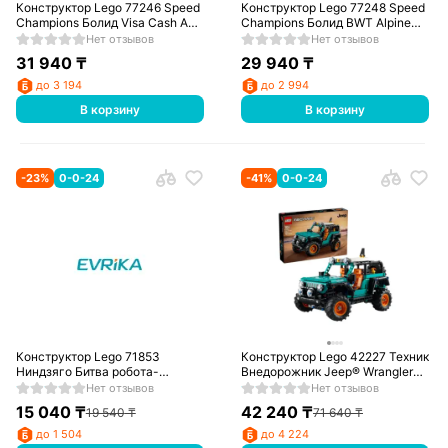
Конструктор Lego 77246 Speed
Конструктор Lego 77248 Speed
Champions Болид Visa Cash App
Champions Болид BWT Alpine
RB VCARB 01 F1®
F1® Team A524
Нет отзывов
Нет отзывов
31 940
₸
29 940
₸
до 3 194
до 2 994
В корзину
В корзину
-
23
%
0-0-24
-
41
%
0-0-24
Конструктор Lego 71853
Конструктор Lego 42227 Техник
Ниндзяго Битва робота-
Внедорожник Jeep® Wrangler
дракона Джея
Rubicon
Нет отзывов
Нет отзывов
15 040
₸
42 240
₸
19 540
₸
71 640
₸
до 1 504
до 4 224