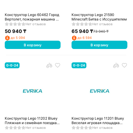
Конструктор Lego 60462 Город
Конструктор Lego 21590
Вертолет, пожарная машина и
Minecraft Битва с Иссушителем
подводная лодка
Нет отзывов
Нет отзывов
50 940
₸
65 940
₸
73 940
₸
до 5 094
до 6 594
В корзину
В корзину
0-0-24
0-0-24
Конструктор Lego 11202 Bluey
Конструктор Lego 11201 Bluey
Пляжная и семейная поездка
Веселая игровая площадка
на машине Блуи
Блуи и Хлои
Нет отзывов
Нет отзывов