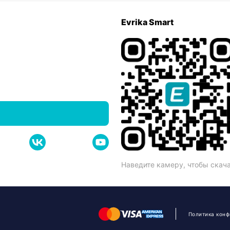
Evrika Smart
Наведите камеру, чтобы скач
Политика кон