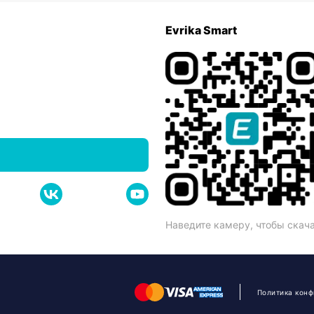
Evrika Smart
Наведите камеру, чтобы скач
Политика кон