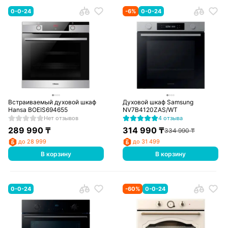
0-0-24
-
6
%
0-0-24
Встраиваемый духовой шкаф
Духовой шкаф Samsung
Hansa BOEIS694655
NV7B4120ZAS/WT
Нет отзывов
4 отзыва
289 990
₸
314 990
₸
334 990
₸
до 28 999
до 31 499
В корзину
В корзину
0-0-24
-
60
%
0-0-24