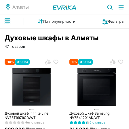
Алматы
По популярности
Фильтры
Духовые шкафы в Алматы
47 товаров
-
10
%
0-0-24
-
6
%
0-0-24
Духовой шкаф Infinite Line
Духовой шкаф Samsung
NV75T9979CD/WT
NV7B41201AK/WT
Нет отзывов
6 отзывов