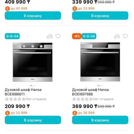
409 990
₸
339 990
₸
359 990
₸
до 40 999
до 33 999
В корзину
В корзину
0-0-24
-
8
%
0-0-24
Духовой шкаф Hansa
Духовой шкаф Hansa
BOEI686611
BOEI697688
Нет отзывов
Нет отзывов
209 990
₸
369 990
₸
399 990
₸
до 20 999
до 36 999
В корзину
В корзину