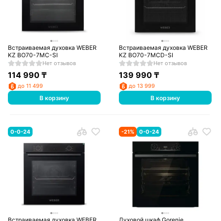
Встраиваемая духовка WEBER
Встраиваемая духовка WEBER
KZ BO70-7MC-SI
KZ BO70-7MCD-SI
Нет отзывов
Нет отзывов
114 990
₸
139 990
₸
до 11 499
до 13 999
В корзину
В корзину
0-0-24
-
21
%
0-0-24
Встраиваемая духовка WEBER
Духовой шкаф Gorenje