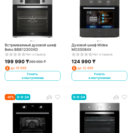
Встраиваемый духовой шкаф
Духовой шкаф Midea
Beko BBIE12300XD
MO350B4X
Нет отзывов
Нет отзывов
199 990
₸
124 990
₸
269 990
₸
до 19 999
до 12 499
Узнать
Узнать
о поступлении
о поступлении
-
41
%
0-0-24
0-0-24