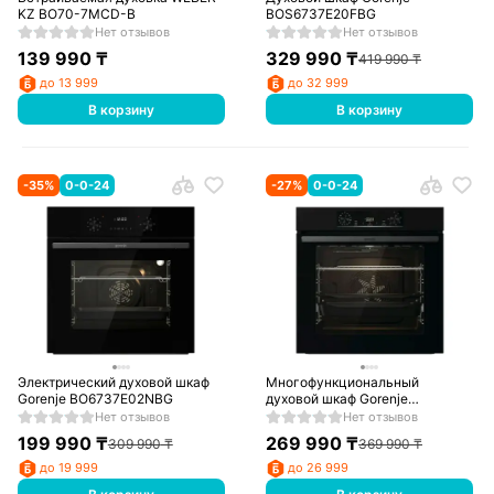
KZ BO70-7MCD-B
BOS6737E20FBG
Нет отзывов
Нет отзывов
139 990
₸
329 990
₸
419 990
₸
до 13 999
до 32 999
В корзину
В корзину
-
35
%
0-0-24
-
27
%
0-0-24
Электрический духовой шкаф
Многофункциональный
Gorenje BO6737E02NBG
духовой шкаф Gorenje
BOS6737E06B
Нет отзывов
Нет отзывов
199 990
₸
269 990
₸
309 990
₸
369 990
₸
до 19 999
до 26 999