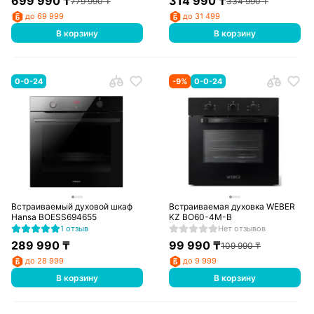
699 990
₸
314 990
₸
779 990
₸
334 990
₸
до 69 999
до 31 499
В корзину
В корзину
0-0-24
-
9
%
0-0-24
Встраиваемый духовой шкаф
Встраиваемая духовка WEBER
Hansa BOESS694655
KZ BO60-4M-B
1 отзыв
Нет отзывов
289 990
₸
99 990
₸
109 990
₸
до 28 999
до 9 999
В корзину
В корзину