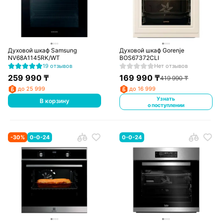
Духовой шкаф Samsung
Духовой шкаф Gorenje
NV68A1145RK/WT
BOS67372CLI
19 отзывов
Нет отзывов
259 990
₸
169 990
₸
419 990
₸
до 25 999
до 16 999
Узнать
В корзину
о поступлении
-
30
%
0-0-24
0-0-24