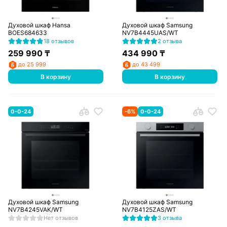
Духовой шкаф Hansa
Духовой шкаф Samsung
BOES684633
NV7B4445UAS/WT
18 отзывов
2 отзыва
259 990
₸
434 990
₸
до 25 999
до 43 499
В корзину
В корзину
0-0-24
-
6
%
0-0-24
Духовой шкаф Samsung
Духовой шкаф Samsung
NV7B4245VAK/WT
NV7B4125ZAS/WT
Нет отзывов
3 отзыва