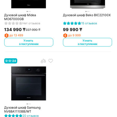
Духовой шкаф Midea
Духовой шкаф Beko BIC22100X
MO67000GB
Нет отзывов
15 отзывов
134 990
₸
99 990
₸
227 990
₸
до 13 499
до 9 999
Узнать
Узнать
о поступлении
о поступлении
0-0-24
Духовой шкаф Samsung
NV68A1110BB/WT
20 отзывов