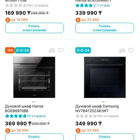
MO69111GB
Hansa BOEIS696677
Нет отзывов
1 отзыв
169 990
₸
339 990
₸
248 990
₸
до 16 999
до 33 999
Узнать
Узнать
о поступлении
о поступлении
-
8
%
0-0-24
0-0-24
Духовой шкаф Hansa
Духовой шкаф Samsung
BOEB697688
NV7B4125ZAK/WT
10 отзывов
Нет отзывов
369 990
₸
349 990
₸
399 990
₸
до 36 999
до 34 999
Узнать
Узнать