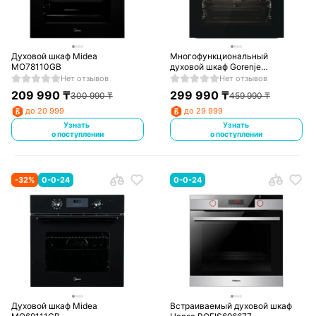
Духовой шкаф Midea
Многофункциональный
MO78110GB
духовой шкаф Gorenje
BSA6737E15BG
Нет отзывов
Нет отзывов
209 990
₸
299 990
₸
300 990
₸
459 990
₸
до 20 999
до 29 999
Узнать
Узнать
о поступлении
о поступлении
-
32
%
0-0-24
0-0-24
Духовой шкаф Midea
Встраиваемый духовой шкаф