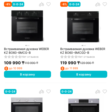
-
8
%
0-0-24
-
8
%
0-0-24
Встраиваемая духовка WEBER
Встраиваемая духовка WEBER
KZ BO60-6MCG-B
KZ BO60-6MCGD-B
Нет отзывов
Нет отзывов
109 990
₸
119 990
₸
119 990
₸
129 990
₸
до 10 999
до 11 999
В корзину
В корзину
0-0-24
0-0-24