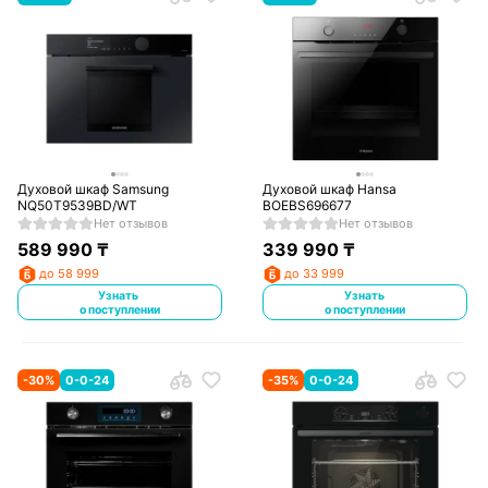
Духовой шкаф Samsung
Духовой шкаф Hansa
NQ50T9539BD/WT
BOEBS696677
Нет отзывов
Нет отзывов
589 990
₸
339 990
₸
до 58 999
до 33 999
Узнать
Узнать
о поступлении
о поступлении
-
30
%
0-0-24
-
35
%
0-0-24