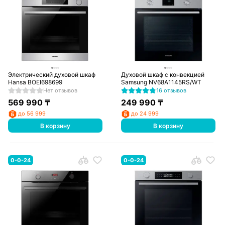
Электрический духовой шкаф
Духовой шкаф с конвекцией
Hansa BOEI698699
Samsung NV68A1145RS/WT
Нет отзывов
16 отзывов
569 990
₸
249 990
₸
до 56 999
до 24 999
В корзину
В корзину
0-0-24
0-0-24