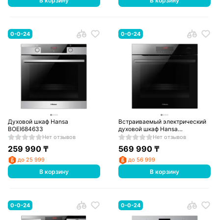
В корзину
В корзину
0-0-24
0-0-24
Духовой шкаф Hansa
Встраиваемый электрический
BOEI684633
духовой шкаф Hansa
BOEB698699
Нет отзывов
Нет отзывов
259 990
₸
569 990
₸
до 25 999
до 56 999
В корзину
В корзину
0-0-24
0-0-24