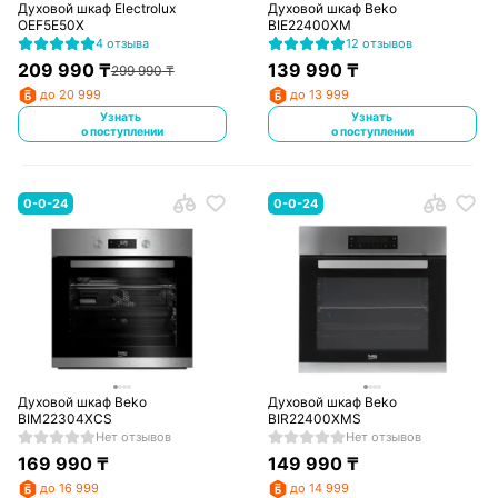
Духовой шкаф Electrolux
Духовой шкаф Beko
OEF5E50X
BIE22400XM
4 отзыва
12 отзывов
209 990
₸
139 990
₸
299 990
₸
до 20 999
до 13 999
Узнать
Узнать
о поступлении
о поступлении
0-0-24
0-0-24
Духовой шкаф Beko
Духовой шкаф Beko
BIM22304XCS
BIR22400XMS
Нет отзывов
Нет отзывов
169 990
₸
149 990
₸
до 16 999
до 14 999