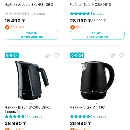
Чайник Ardesto EKL-F340BG
Чайник Tefal KO2M0B10
Нет отзывов
3 отзыва
15 490
₸
28 990
₸
35 990
₸
до 1 549
до 2 899
Узнать
Узнать
о поступлении
о поступлении
0-0-24
0-0-24
Чайник Braun WK500 Onyx
Чайник Vitek VT-1161
(черный)
15 отзывов
6 отзывов
38 990
₸
26 990
₸
до 3 899
до 2 699