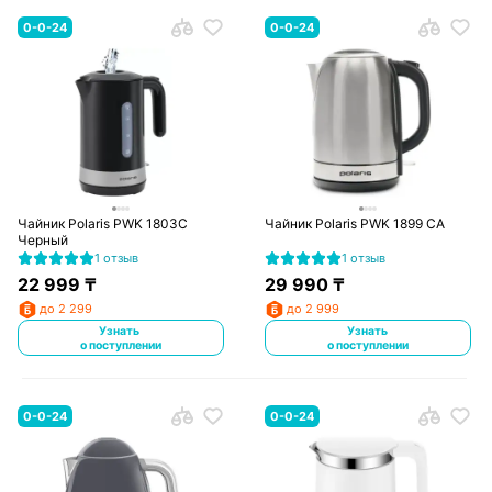
0-0-24
0-0-24
Чайник Polaris PWK 1803C
Чайник Polaris PWK 1899 CA
Черный
1 отзыв
1 отзыв
22 999
₸
29 990
₸
до 2 299
до 2 999
Узнать
Узнать
о поступлении
о поступлении
0-0-24
0-0-24