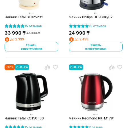
Чайник Tefal BF925232
Чайник Philips HD9306/02
15 отзывов
15 отзывов
33 990
₸
24 990
₸
37 990
₸
до 3 399
до 2 499
Узнать
Узнать
о поступлении
о поступлении
-
17
%
0-0-24
0-0-24
Чайник Tefal KO150F30
Чайник Redmond RK-M1791
15 отзывов
2 отзыва