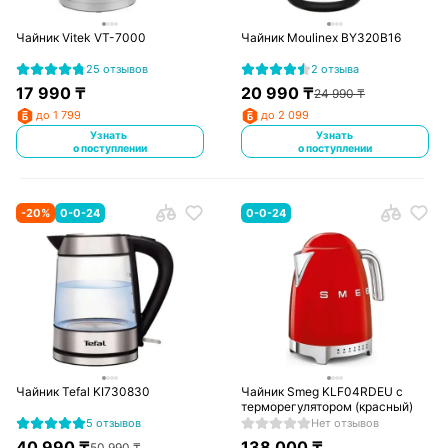
Чайник Vitek VT-7000
Чайник Moulinex BY320B16
25 отзывов
2 отзыва
17 990
₸
20 990
₸
24 990
₸
до 1 799
до 2 099
Узнать
Узнать
о поступлении
о поступлении
-
20
%
0-0-24
0-0-24
Чайник Tefal KI730830
Чайник Smeg KLF04RDEU с
терморегулятором (красный)
5 отзывов
Нет отзывов
40 990
₸
138 000
₸
50 990
₸