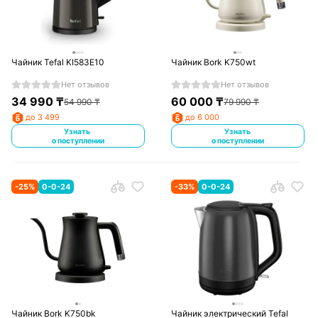
Чайник Tefal KI583E10
Чайник Bork K750wt
Нет отзывов
Нет отзывов
34 990
₸
60 000
₸
54 990
₸
79 990
₸
до 3 499
до 6 000
Узнать
Узнать
о поступлении
о поступлении
-
25
%
0-0-24
-
33
%
0-0-24
Чайник Bork K750bk
Чайник электрический Tefal