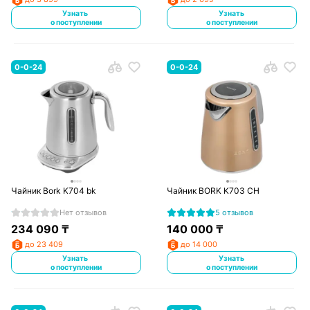
Узнать
Узнать
о поступлении
о поступлении
0-0-24
0-0-24
Чайник Bork K704 bk
Чайник BORK K703 CH
Нет отзывов
5 отзывов
234 090
₸
140 000
₸
до 23 409
до 14 000
Узнать
Узнать
о поступлении
о поступлении