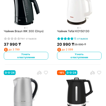
Чайник Braun WK 300 (Onyx)
Чайник Tefal KO150130
Нет отзывов
15 отзывов
37 990
₸
20 990
₸
25 990
₸
до 3 799
до 2 099
Узнать
Узнать
о поступлении
о поступлении
0-0-24
-
16
%
0-0-24