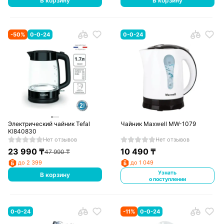
В корзину
В корзину
-
50
%
0-0-24
0-0-24
Электрический чайник Tefal
Чайник Maxwell MW-1079
KI840830
Нет отзывов
Нет отзывов
23 990
₸
10 490
₸
47 990
₸
до 2 399
до 1 049
Узнать
В корзину
о поступлении
0-0-24
-
11
%
0-0-24