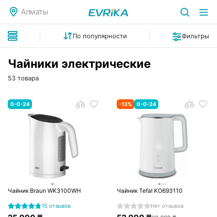
Алматы
По популярности
Фильтры
Чайники электрические
53 товара
0-0-24
-
13
%
0-0-24
Чайник Braun WK3100WH
Чайник Tefal KO693110
15 отзывов
Нет отзывов