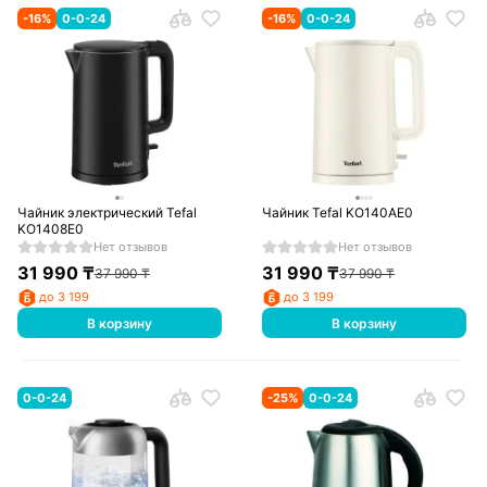
-
16
%
0-0-24
-
16
%
0-0-24
Чайник электрический Tefal
Чайник Tefal KO140AE0
KO1408E0
Нет отзывов
Нет отзывов
31 990
₸
31 990
₸
37 990
₸
37 990
₸
до 3 199
до 3 199
В корзину
В корзину
0-0-24
-
25
%
0-0-24