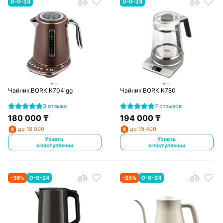
0-0-24
0-0-24
Чайник BORK K704 gg
Чайник BORK K780
3 отзыва
7 отзывов
180 000
₸
194 000
₸
до 18 000
до 19 400
Узнать
Узнать
о поступлении
о поступлении
-
36
%
0-0-24
-
25
%
0-0-24