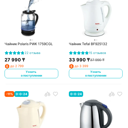
Чайник Polaris PWK 1759CGL
Чайник Tefal BF925132
22 отзыва
15 отзывов
27 990
₸
33 990
₸
37 990
₸
до 2 799
до 3 399
Узнать
Узнать
о поступлении
о поступлении
-
11
%
0-0-24
0-0-24