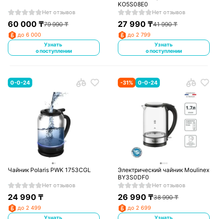
KO5S08E0
Нет отзывов
Нет отзывов
60 000
₸
27 990
₸
79 990
₸
41 990
₸
до 6 000
до 2 799
Узнать
Узнать
о поступлении
о поступлении
0-0-24
-
31
%
0-0-24
Чайник Polaris PWK 1753CGL
Электрический чайник Moulinex
BY3S0DF0
Нет отзывов
Нет отзывов
24 990
₸
26 990
₸
38 990
₸
до 2 499
до 2 699
Узнать
Узнать