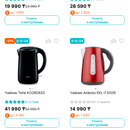
19 990
₸
28 590
₸
23 990
₸
до 1 999
до 2 859
Узнать
Узнать
о поступлении
о поступлении
-
21
%
0-0-24
0-0-24
Чайник Tefal KO260830
Чайник Ardesto EKL-F300R
21 отзыв
Нет отзывов
41 990
₸
14 990
₸
52 990
₸
до 4 199
до 1 499
Узнать
Узнать
о поступлении
о поступлении