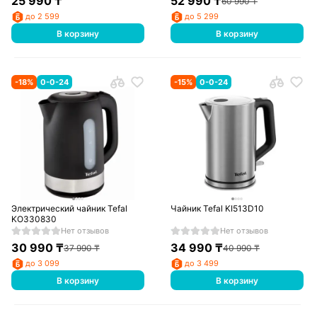
25 990
₸
52 990
₸
60 990
₸
до 2 599
до 5 299
В корзину
В корзину
-
18
%
0-0-24
-
15
%
0-0-24
Электрический чайник Tefal
Чайник Tefal KI513D10
KO330830
Нет отзывов
Нет отзывов
30 990
₸
34 990
₸
37 990
₸
40 990
₸
до 3 099
до 3 499
В корзину
В корзину