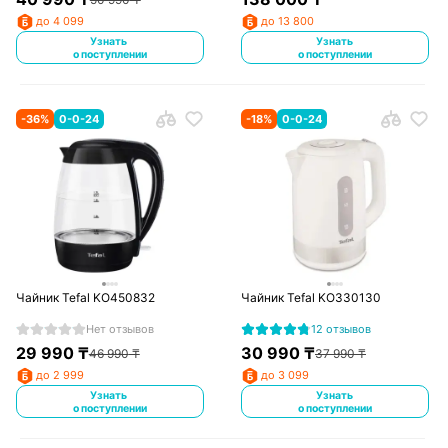
до 4 099
до 13 800
Узнать
Узнать
о поступлении
о поступлении
-
36
%
0-0-24
-
18
%
0-0-24
Чайник Tefal KO450832
Чайник Tefal KO330130
Нет отзывов
12 отзывов
29 990
₸
30 990
₸
46 990
₸
37 990
₸
до 2 999
до 3 099
Узнать
Узнать
о поступлении
о поступлении