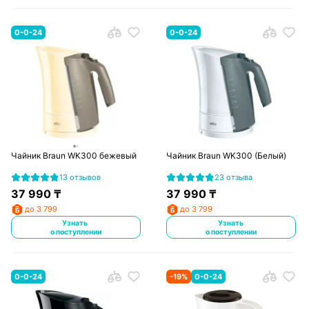
0-0-24
0-0-24
Чайник Braun WK300 бежевый
Чайник Braun WK300 (Белый)
13 отзывов
23 отзыва
37 990
₸
37 990
₸
до 3 799
до 3 799
Узнать
Узнать
о поступлении
о поступлении
0-0-24
-
19
%
0-0-24