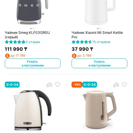
Чайник Smeg KLF03GREU
Чайник Xiaomi Mi Smart Kettle
(серый)
Pro
4 отзыва
15 отзывов
111 990
₸
37 990
₸
до 11 199
до 3 799
Узнать
Узнать
о поступлении
о поступлении
0-0-24
-
19
%
0-0-24