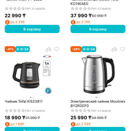
KO190AE0
Нет отзывов
Нет отзывов
22 990
₸
37 990
₸
50 990
₸
до 2 299
до 3 799
В корзину
В корзину
-
41
%
0-0-24
-
26
%
0-0-24
Чайник Tefal KI533811
Электрический чайник Moulinex
BY2R0DF0
Нет отзывов
Нет отзывов
18 990
₸
25 990
₸
31 990
₸
34 990
₸
до 1 899
до 2 599