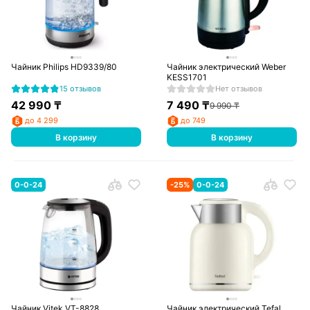
Чайник Philips HD9339/80
Чайник электрический Weber
KESS1701
15 отзывов
Нет отзывов
42 990
₸
7 490
₸
9 990
₸
до 4 299
до 749
В корзину
В корзину
0-0-24
-
25
%
0-0-24
Чайник Vitek VT-8828
Чайник электрический Tefal