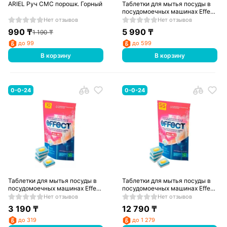
ARIEL Руч СМС порошк. Горный родник 450г
Таблетки для мытья посуды в
посудомоечных машинах Effect
ALL IN 1 (20 таблеток)
Нет отзывов
Нет отзывов
990
₸
5 990
₸
1 190
₸
до 99
до 599
В корзину
В корзину
0-0-24
0-0-24
Таблетки для мытья посуды в
Таблетки для мытья посуды в
посудомоечных машинах Effect
посудомоечных машинах Effect
ALL IN 1 (10 таблеток)
ALL IN 1 (55 таблеток)
Нет отзывов
Нет отзывов
3 190
₸
12 790
₸
до 319
до 1 279