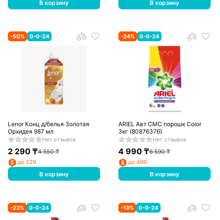
В корзину
В корзину
-
50
%
0-0-24
-
24
%
0-0-24
Lenor Конц д/белья Золотая
ARIEL Авт СМС порошк Color
Орхидея 987 мл
3кг (80876376)
Нет отзывов
Нет отзывов
2 290
₸
4 990
₸
4 550
₸
6 590
₸
до 229
до 499
В корзину
В корзину
-
23
%
0-0-24
-
13
%
0-0-24