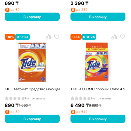
690
₸
2 390
₸
до 69
до 239
В корзину
В корзину
-
18
%
0-0-24
-
33
%
0-0-24
TIDE Автомат Средство моющее синтетическое порошкообразное Альпи
TIDE Авт СМС порошк. Color 4.5кг
Нет отзывов
Нет отзывов
890
₸
6 490
₸
1 090
₸
9 690
₸
до 89
до 649
В корзину
В корзину