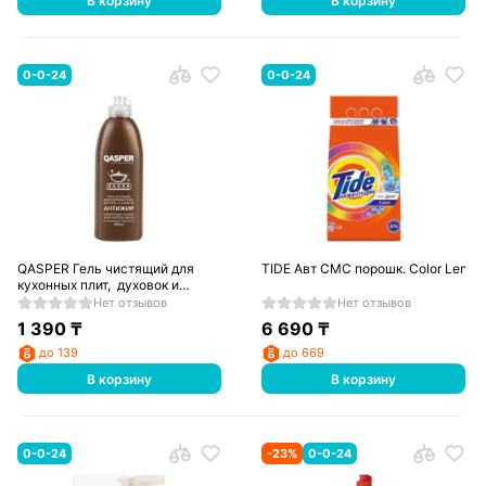
В корзину
В корзину
0-0-24
0-0-24
QASPER Гель чистящий для
TIDE Авт СМС порошк. Color Lenor 
кухонных плит, духовок и
казанов АнтиЖир 500 мл
Нет отзывов
Нет отзывов
1 390
₸
6 690
₸
до 139
до 669
В корзину
В корзину
0-0-24
-
23
%
0-0-24