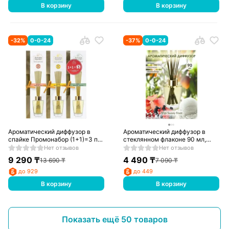
В корзину
В корзину
-
32
%
0-0-24
-
37
%
0-0-24
Ароматический диффузор в
Ароматический диффузор в
спайке Промонабор (1+1)=3 по
стеклянном флаконе 90 мл,
90 мл, ароматы в ассортименте
№56 Sunny fruit-6 Aroma Repulic
Нет отзывов
Нет отзывов
Aroma Repulic
9 290
₸
4 490
₸
13 690
₸
7 090
₸
до 929
до 449
В корзину
В корзину
Показать ещё 50 товаров