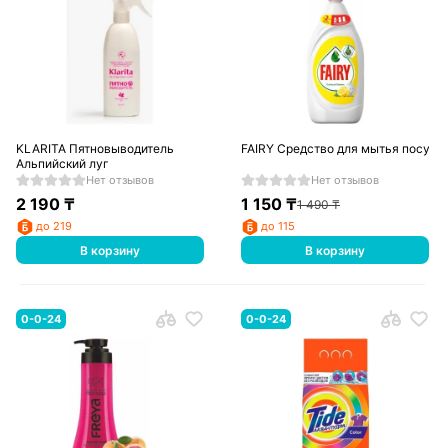
KLARITA Пятновыводитель
FAIRY Средство для мытья посуд
Альпийский луг
Нет отзывов
Нет отзывов
2 190
₸
1 150
₸
1 490
₸
до 219
до 115
В корзину
В корзину
0-0-24
0-0-24