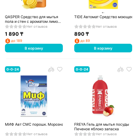
QASPER Средство для мытья
TIDE Автомат Средство моющее с
пола и стен с ароматом лимона
1000 мл
Нет отзывов
Нет отзывов
1 890
₸
890
₸
до 189
до 89
В корзину
В корзину
0-0-24
0-0-24
МИФ Авт СМС порошк. Морозная свежесть 400г
FREYA Гель для мытья посуды
Печеное яблоко запаска
Нет отзывов
Нет отзывов