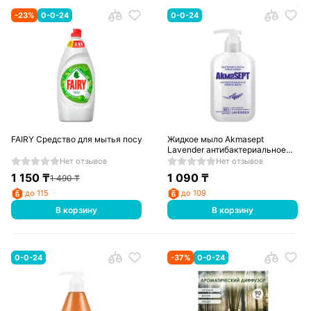
-
23
%
0-0-24
0-0-24
FAIRY Средство для мытья посуды Зеленое яблоко 450мл
Жидкое мыло Akmasept
Lavender антибактериальное
270 мл
Нет отзывов
Нет отзывов
1 150
₸
1 090
₸
1 490
₸
до 115
до 109
В корзину
В корзину
0-0-24
-
37
%
0-0-24