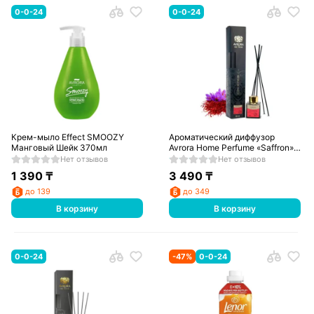
0-0-24
0-0-24
Крем-мыло Effect SMOOZY
Ароматический диффузор
Манговый Шейк 370мл
Avrora Home Perfume «Saffron»,
50мл
Нет отзывов
Нет отзывов
1 390
₸
3 490
₸
до 139
до 349
В корзину
В корзину
0-0-24
-
47
%
0-0-24