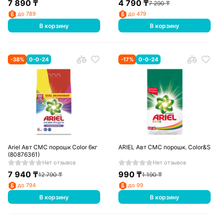
7 890
₸
4 790
₸
7 290
₸
до 789
до 479
В корзину
В корзину
-
38
%
0-0-24
-
17
%
0-0-24
Ariel Авт СМС порошк Color 6кг
ARIEL Авт СМС порошк. Color&Styl
(80876361)
Нет отзывов
Нет отзывов
7 940
₸
990
₸
12 790
₸
1 190
₸
до 794
до 99
В корзину
В корзину