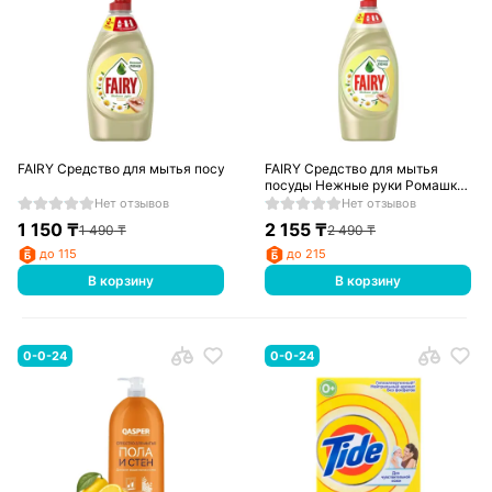
FAIRY Средство для мытья посуды Нежные руки Ромашка и витамин Е 4
FAIRY Средство для мытья
посуды Нежные руки Ромашка
и витамин Е 900мл/1л
Нет отзывов
Нет отзывов
1 150
₸
2 155
₸
1 490
₸
2 490
₸
до 115
до 215
В корзину
В корзину
0-0-24
0-0-24