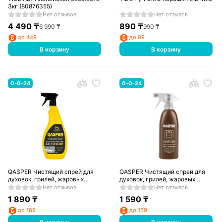
3кг (80876355)
Нет отзывов
Нет отзывов
4 490
₸
890
₸
6 990
₸
990
₸
до 449
до 89
В корзину
В корзину
0-0-24
0-0-24
QASPER Чистящий спрей для
QASPER Чистящий спрей для
духовок, грилей, жаровых
духовок, грилей, жаровых
шкафов Active foam 750 мл
шкафов Active foam 500 мл
Нет отзывов
Нет отзывов
1 890
₸
1 590
₸
до 189
до 159