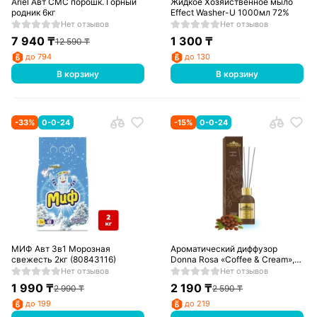
Ariel Авт СМС порошк. Горный
Жидкое Хозяйственное мыло
родник 6кг
Effect Washer-U 1000мл 72%
Нет отзывов
Нет отзывов
7 940
₸
1 300
₸
12 590
₸
до 794
до 130
В корзину
В корзину
-
33
%
0-0-24
-
15
%
0-0-24
МИФ Авт 3в1 Морозная
Ароматический диффузор
свежесть 2кг (80843116)
Donna Rosa «Coffee & Cream»,
65мл
Нет отзывов
Нет отзывов
1 990
₸
2 190
₸
2 990
₸
2 590
₸
до 199
до 219