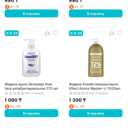
490
₸
490
₸
до 49
до 49
В корзину
В корзину
0-0-24
0-0-24
Жидкое мыло Akmasept Aloe
Жидкое Хозяйственное мыло
Vera антибактериальное 270 мл
Effect Aroma Washer-U 1000мл
Нет отзывов
Нет отзывов
1 090
₸
1 300
₸
до 109
до 130
В корзину
В корзину