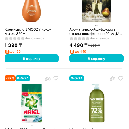
Крем-мыло SMOOZY Коко-
Ароматический диффузор в
Мокко 350мл
стеклянном флаконе 90 мл,№51
Secret grove-6 Aroma Repulic
Нет отзывов
Нет отзывов
1 390
₸
4 490
₸
7 090
₸
до 139
до 449
В корзину
В корзину
-
37
%
0-0-24
0-0-24