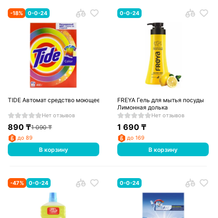
-
18
%
0-0-24
0-0-24
TIDE Автомат средство моющее синтетическое порошкообразное Color 
FREYA Гель для мытья посуды
Лимонная долька
Нет отзывов
Нет отзывов
890
₸
1 690
₸
1 090
₸
до 89
до 169
В корзину
В корзину
-
47
%
0-0-24
0-0-24