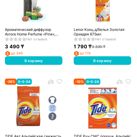
Ароматический диффузор
Lenor Конц д/белья Золотая
Avrora Home Perfume «Pine»,
Орхидея 675мл
50мл
Нет отзывов
Нет отзывов
3 490
₸
1 790
₸
3 390
₸
до 349
до 179
В корзину
В корзину
-
36
%
0-0-24
-
10
%
0-0-24
TIDE Авт Альпийская свежесть
TIDE Руч СМС порошк. Альпийска