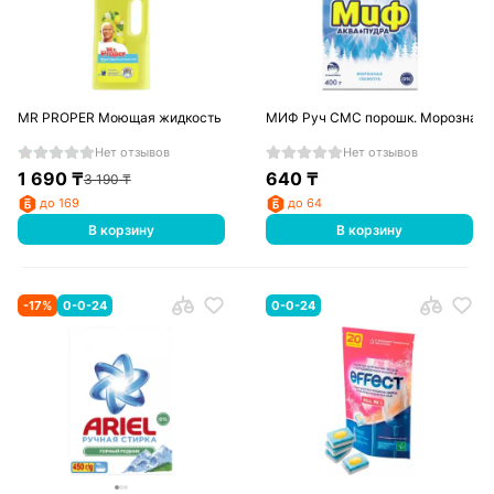
MR PROPER Моющая жидкость для уборки Универсал Лимон 1.5л
МИФ Руч СМС порошк. Морозная 
Нет отзывов
Нет отзывов
1 690
₸
640
₸
3 190
₸
до 169
до 64
В корзину
В корзину
-
17
%
0-0-24
0-0-24