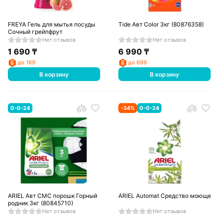
FREYA Гель для мытья посуды
Tide Авт Color 3кг (80876358)
Сочный грейпфрут
Нет отзывов
Нет отзывов
1 690
₸
6 990
₸
до 169
до 699
В корзину
В корзину
0-0-24
-
34
%
0-0-24
ARIEL Авт СМС порошк Горный
ARIEL Automat Средство моющее с
родник 3кг (80845710)
Нет отзывов
Нет отзывов