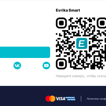
Evrika Smart
Наведите камеру, чтобы скач
Политика кон