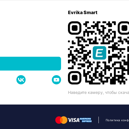
Evrika Smart
Наведите камеру, чтобы скач
Политика кон