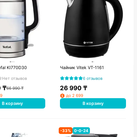
fal KI770D30
Чайник Vitek VT-1161
Нет отзывов
6 отзывов
0
₸
26 990
₸
66 990
₸
99
до 2 699
В корзину
В корзину
-
33
%
0-0-24