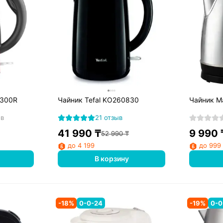
F300R
Чайник Tefal KO260830
Чайник M
ов
21 отзыв
41 990
₸
9 990
52 990
₸
до 4 199
до 999
В корзину
-
18
%
0-0-24
-
19
%
0-0