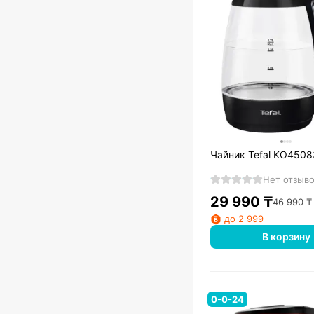
Чайник Tefal KO4508
Нет отзыв
29 990
₸
46 990
₸
до 2 999
В корзину
0-0-24