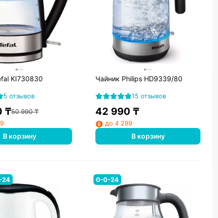
fal KI730830
Чайник Philips HD9339/80
5 отзывов
15 отзывов
0
₸
42 990
₸
50 990
₸
99
до 4 299
В корзину
В корзину
-24
0-0-24