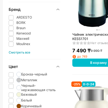
Бренд
ARDESTO
BORK
Braun
Kenwood
Чайник электрическ
Maxwell
KESS1701
Нет отзыв
Moulinex
7 490
₸
9 990
₸
Смотреть все
до 749
В корзину
Цвет
Бронза-черный
Металлик
-
25
%
0-0-24
Черный-
нержавеющая сталь
Бежевый
Белый
Коричневый