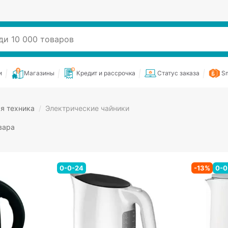
и
Магазины
Кредит и рассрочка
Статус заказа
Sm
я техника
/
Электрические чайники
вара
0-0-24
-
13
%
0-0