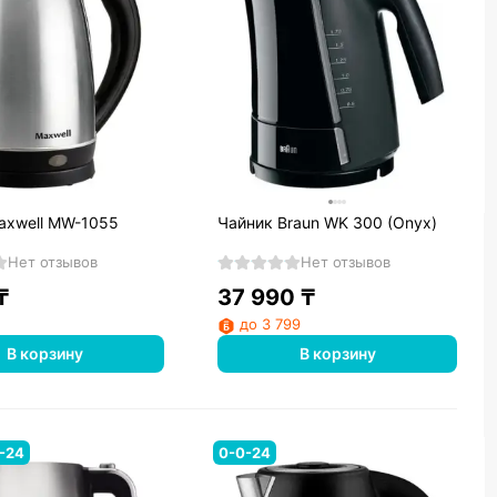
axwell MW-1055
Чайник Braun WK 300 (Onyx)
Нет отзывов
Нет отзывов
₸
37 990
₸
до 3 799
В корзину
В корзину
-24
0-0-24