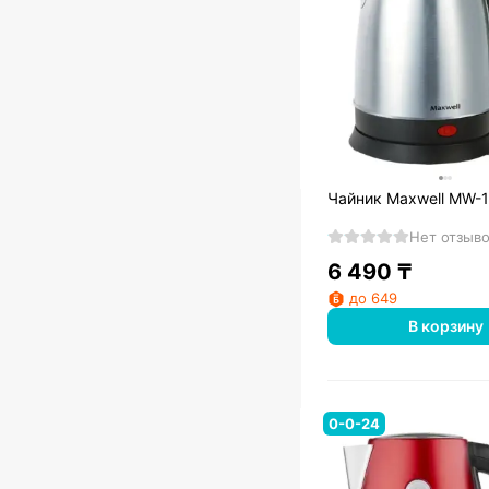
Чайник Maxwell MW-
Нет отзыв
6 490
₸
до 649
В корзину
0-0-24