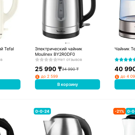
й Tefal
Электрический чайник
Чайник Te
Moulinex BY2R0DF0
ов
Нет отзывов
25 990
₸
40 99
34 990
₸
до 2 599
до 4 0
В корзину
0-0-24
-
21
%
0-0