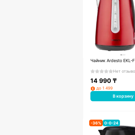
Чайник Ardesto EKL-
Нет отзыв
14 990
₸
до 1 499
В корзину
-
36
%
0-0-24