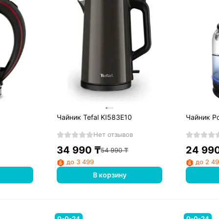
9
Чайник Tefal KI583E10
Чайник P
Нет отзывов
34 990
₸
24 99
54 990
₸
до 3 499
до 2 4
В корзину
0-0-24
0-0-24