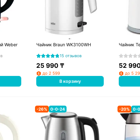
ий Weber
Чайник Braun WK3100WH
Чайник T
ов
15 отзывов
25 990
₸
52 99
до 2 599
до 5 2
В корзину
-
26
%
0-0-24
-
20
%
0-