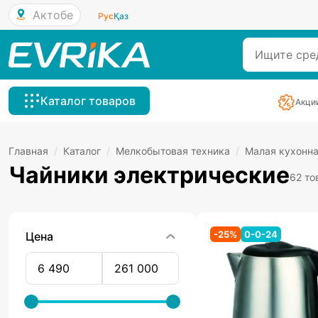
Актобе
Рус
Қаз
Каталог товаров
Акци
Главная
/
Каталог
/
Мелкобытовая техника
/
Малая кухонна
Чайники электрические
62 то
-
25
%
0-0-24
Цена