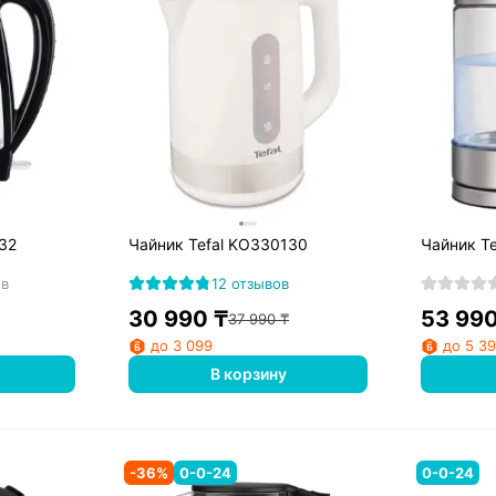
32
Чайник Tefal KO330130
Чайник Te
ов
12 отзывов
30 990
₸
53 99
37 990
₸
до 3 099
до 5 3
В корзину
-
36
%
0-0-24
0-0-24