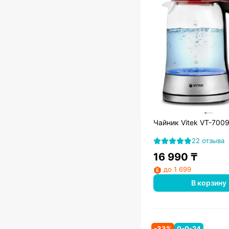
Чайник Vitek VT-700
22 отзыва
16 990
₸
до 1 699
В корзину
-
33
%
0-0-24