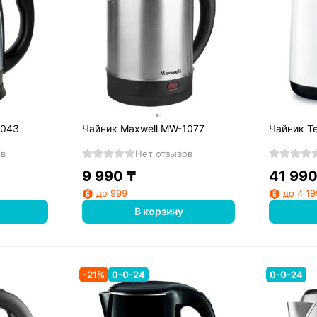
1043
Чайник Maxwell MW-1077
Чайник T
ов
Нет отзывов
9 990
₸
41 99
до 999
до 4 19
В корзину
-
21
%
0-0-24
0-0-24