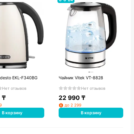
rdesto EKL-F340BG
Чайник Vitek VT-8828
Нет отзывов
Нет отзывов
0
₸
22 990
₸
9
до 2 299
В корзину
В корзину