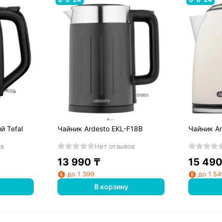
й Tefal
Чайник Ardesto EKL-F18B
Чайник A
ов
Нет отзывов
13 990
₸
15 49
до 1 399
до 1 54
В корзину