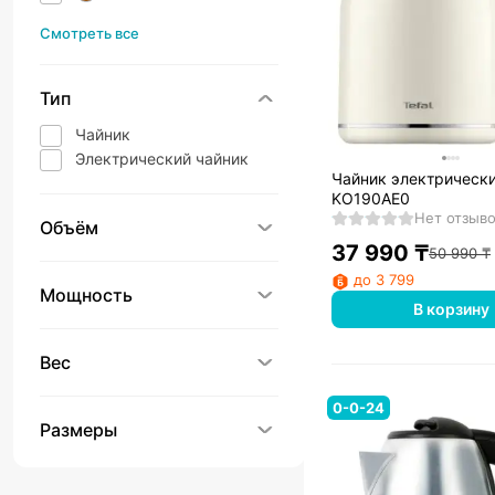
Смотреть все
Тип
Чайник
Электрический чайник
Чайник электрически
KO190AE0
Нет отзыв
Объём
37 990
₸
50 990
₸
до 3 799
Мощность
В корзину
Вес
0-0-24
Размеры