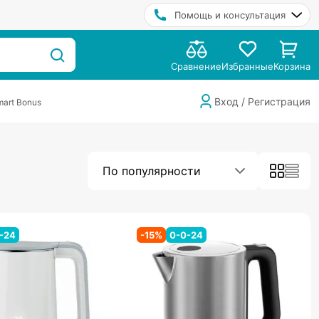
Помощь и консультация
Сравнение
Избранные
Корзина
Вход / Регистрация
art Bonus
По популярности
-24
-
15
%
0-0-24