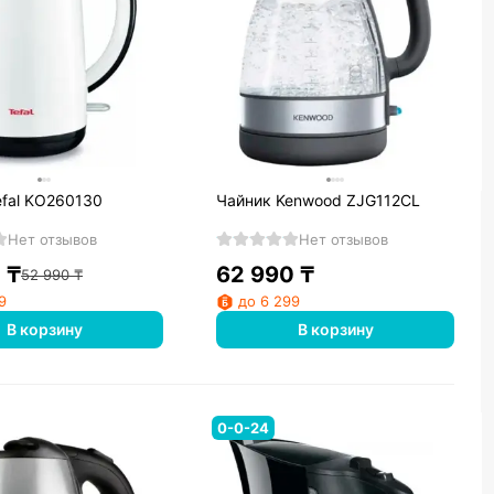
efal KO260130
Чайник Kenwood ZJG112CL
Нет отзывов
Нет отзывов
0
₸
62 990
₸
52 990
₸
9
до 6 299
В корзину
В корзину
0-0-24