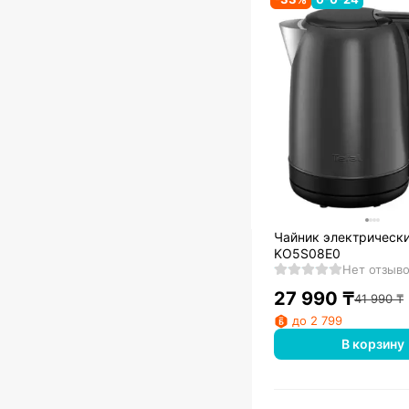
Чайник электрически
KO5S08E0
Нет отзыв
27 990
₸
41 990
₸
до 2 799
В корзину