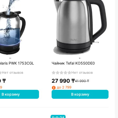
olaris PWK 1753CGL
Чайник Tefal KO5S0DE0
Нет отзывов
Нет отзывов
0
₸
27 990
₸
41 990
₸
99
до 2 799
В корзину
В корзину
0-0-24