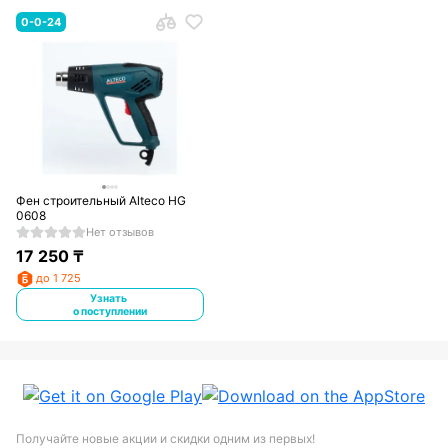
0-0-24
Фен строительный Alteco HG
0608
Нет отзывов
17 250
₸
до 1 725
Узнать
о поступлении
Получайте новые акции и скидки одним из первых!