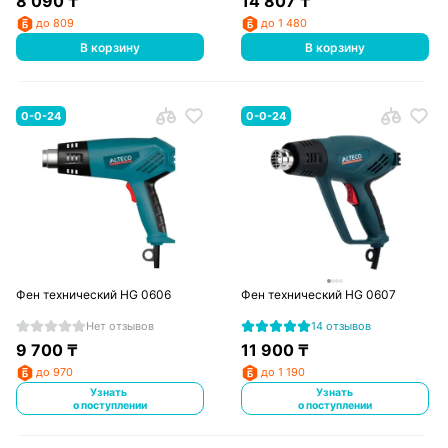
8 090
₸
14 807
₸
до 809
до 1 480
В корзину
В корзину
0-0-24
0-0-24
Фен технический HG 0606
Фен технический HG 0607
Нет отзывов
14 отзывов
9 700
₸
11 900
₸
до 970
до 1 190
Узнать
Узнать
о поступлении
о поступлении