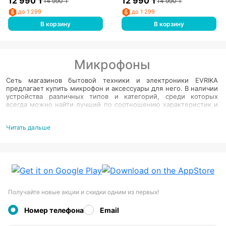
12 990
₸
12 990
₸
14 990
₸
14 990
₸
до 1 299
до 1 299
В корзину
В корзину
Микрофоны
Сеть магазинов бытовой техники и электроники EVRIKA
предлагает купить микрофон и аксессуары для него. В наличии
устройства различных типов и категорий, среди которых
всегда можно найти лучший по соотношению характеристик и
стоимости вариант. Продукция – оригинальная, имеет
подтвержденное документами качество, сопровождается
Читать дальше
гарантиями.
Виды микрофона, звук и характеристики
Рынок предлагает большое разнообразие устройств,
которые отличаются типом, конструкцией,
характеристиками:
Получайте новые акции и скидки одним из первых!
Тип; динамические, конденсаторные, электретные;
Исполнение; настольные, ручные, «петлички»,
Номер телефона
Email
накамерные;