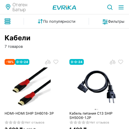
Отеген
Батыр
По популярности
Фильтры
Кабели
7 товаров
-
18
%
0-0-24
0-0-24
HDMI-HDMI SHIP SH6016-3P
Кабель питания С13 SHIP
SH5006-1.2P
Нет отзывов
Нет отзывов