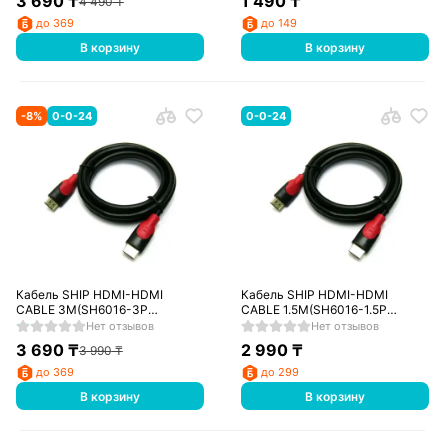
3 690
₸
1 490
₸
4 490
₸
до 369
до 149
В корзину
В корзину
-
8
%
0-0-24
0-0-24
Кабель SHIP HDMI-HDMI
Кабель SHIP HDMI-HDMI
CABLE 3M(SH6016-3P
CABLE 1.5M(SH6016-1.5P
Пол.Пакет)
Пол.Пакет)
Нет отзывов
Нет отзывов
3 690
₸
2 990
₸
3 990
₸
до 369
до 299
В корзину
В корзину