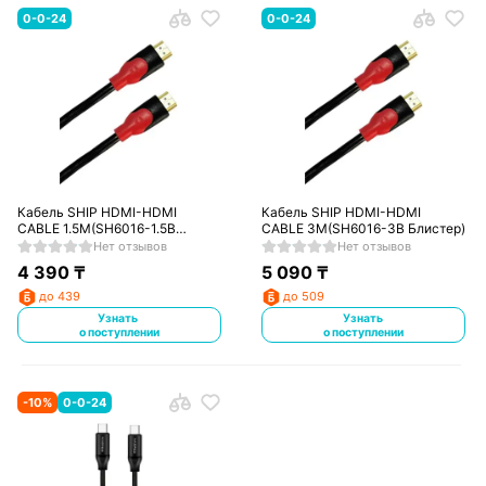
0-0-24
0-0-24
Кабель SHIP HDMI-HDMI
Кабель SHIP HDMI-HDMI
CABLE 1.5M(SH6016-1.5B
CABLE 3M(SH6016-3B Блистер)
Блистер)
Нет отзывов
Нет отзывов
4 390
₸
5 090
₸
до 439
до 509
Узнать
Узнать
о поступлении
о поступлении
-
10
%
0-0-24