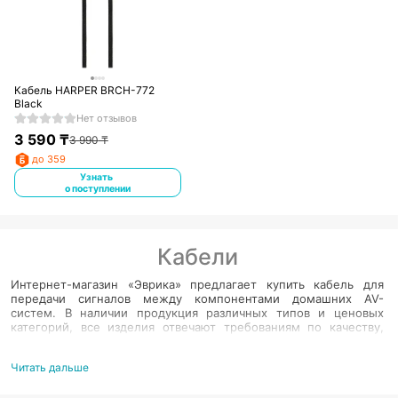
Кабель HARPER BRCH-772
Black
Нет отзывов
3 590
₸
3 990
₸
до 359
Узнать
о поступлении
Кабели
Интернет-магазин «Эврика» предлагает купить кабель для
передачи сигналов между компонентами домашних AV-
систем. В наличии продукция различных типов и ценовых
категорий, все изделия отвечают требованиям по качеству,
имеют долгосрочные гарантии. Покупка у нас – это удобное
решение для постройки домашних аудио-видео систем без
Читать дальше
лишних затрат. Типы, параметры и длина кабеля – обзор
товаров Несмотря на все большее распространение