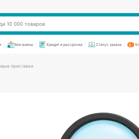
и
Магазины
Кредит и рассрочка
Статус заказа
Sm
овые приставки