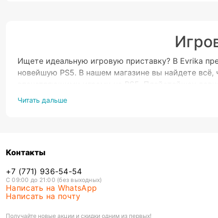
Игров
Ищете идеальную игровую приставку? В Evrika пр
новейшую PS5. В нашем магазине вы найдете всё, ч
впечатляющими играми на PS5. Плейстейшен давно
Читать дальше
PS5 в Казахстане и Алматы уже доступна для все
выгодно отличается, делая покупку ещё более при
захватывающие миры и предложит незабываемые в
С игровой приставкой PS5 каждая игра становитс
Контакты
это новый уровень визуализации и интерактивности
которая не уступает в популярности своему старш
+7 (771) 936-54-54
С 09:00 до 21:00 (без выходных)
Написать на WhatsApp
В Evrika вы также найдете уникальные аксессуары
Написать на почту
игровую приставку в Казахстане и наслаждайтесь
Получайте новые акции и скидки одним из первых!