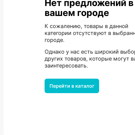
Нет предложений в
вашем городе
К сожалению, товары в данной
категории отсутствуют в выбран
городе.
Однако у нас есть широкий выбо
других товаров, которые могут в
заинтересовать.
Перейти в каталог