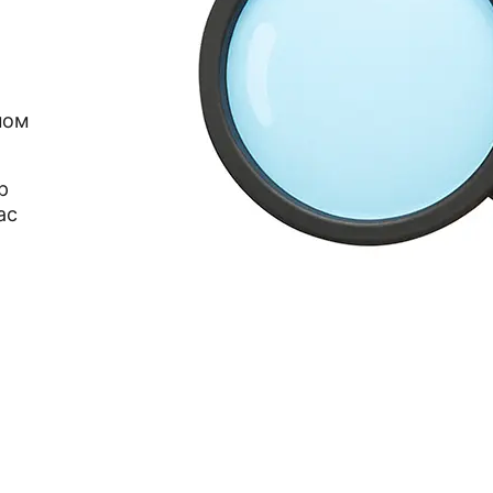
ном
р
ас