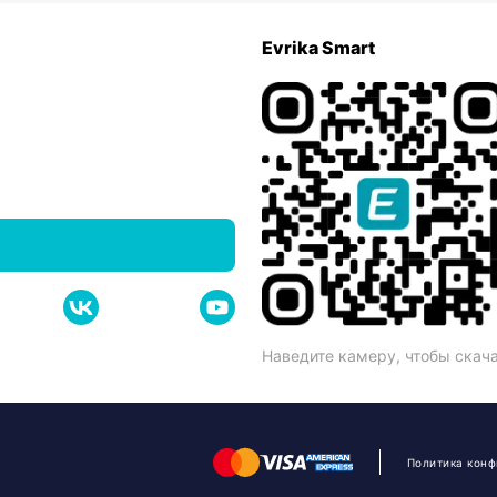
Evrika Smart
Наведите камеру, чтобы скач
Политика кон