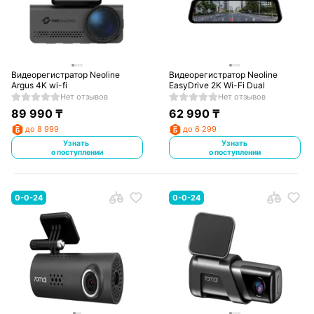
Видеорегистратор Neoline
Видеорегистратор Neoline
Argus 4K wi-fi
EasyDrive 2K Wi-Fi Dual
Нет отзывов
Нет отзывов
89 990
₸
62 990
₸
до 8 999
до 6 299
Узнать
Узнать
о поступлении
о поступлении
0-0-24
0-0-24