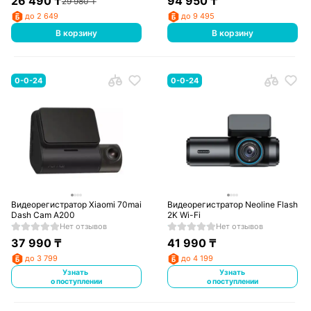
26 490
₸
94 950
₸
29 980
₸
до 2 649
до 9 495
В корзину
В корзину
0-0-24
0-0-24
Видеорегистратор Xiaomi 70mai
Видеорегистратор Neoline Flash
Dash Cam A200
2K Wi-Fi
Нет отзывов
Нет отзывов
37 990
₸
41 990
₸
до 3 799
до 4 199
Узнать
Узнать
о поступлении
о поступлении