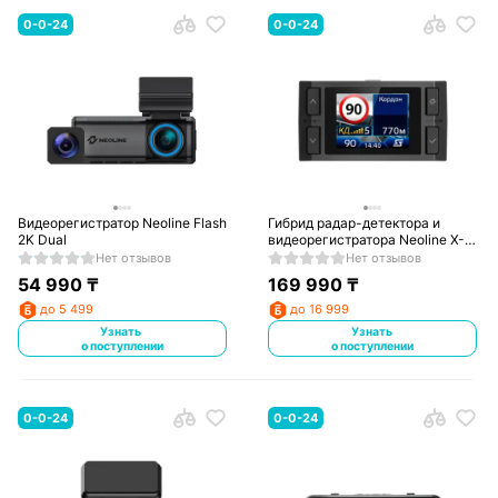
0-0-24
0-0-24
Видеорегистратор Neoline Flash
Гибрид радар-детектора и
2K Dual
видеорегистратора Neoline X-
COP Shadow
Нет отзывов
Нет отзывов
54 990
₸
169 990
₸
до 5 499
до 16 999
Узнать
Узнать
о поступлении
о поступлении
0-0-24
0-0-24