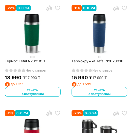
-
22
%
0-0-24
-
11
%
0-0-24
Термос Tefal N2021810
Термокружка Tefal N2020310
Нет отзывов
Нет отзывов
13 990
₸
15 990
₸
17 990
₸
17 990
₸
до 1 399
до 1 599
Узнать
Узнать
о поступлении
о поступлении
-
11
%
0-0-24
-
20
%
0-0-24