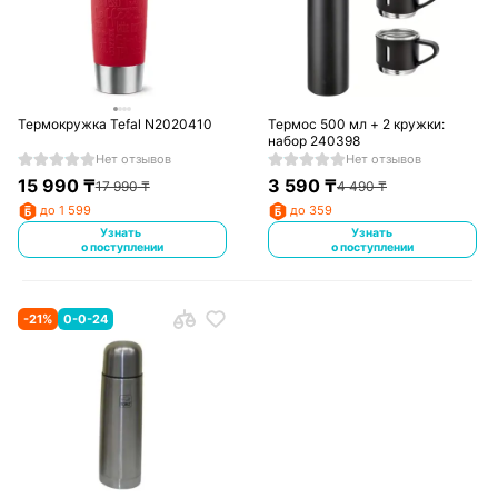
Термокружка Tefal N2020410
Термос 500 мл + 2 кружки:
набор 240398
Нет отзывов
Нет отзывов
15 990
₸
3 590
₸
17 990
₸
4 490
₸
до 1 599
до 359
Узнать
Узнать
о поступлении
о поступлении
-
21
%
0-0-24