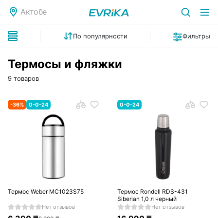
Актобе
По популярности
Фильтры
Термосы и фляжки
9 товаров
-
36
%
0-0-24
0-0-24
Термос Weber MC1023S75
Термос Rondell RDS-431
Siberian 1,0 л черный
Нет отзывов
Нет отзывов