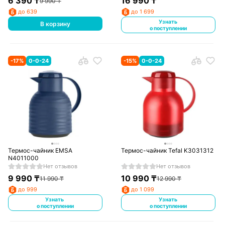
6 390
₸
16 990
₸
9 990
₸
до 639
до 1 699
Узнать
В корзину
о поступлении
-
17
%
0-0-24
-
15
%
0-0-24
Термос-чайник EMSA
Термос-чайник Tefal K3031312
N4011000
Нет отзывов
Нет отзывов
9 990
₸
10 990
₸
11 990
₸
12 990
₸
до 999
до 1 099
Узнать
Узнать
о поступлении
о поступлении