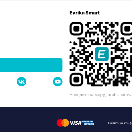
Evrika Smart
Наведите камеру, чтобы скач
Политика кон