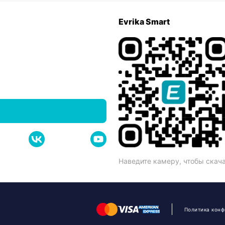
Evrika Smart
Наведите камеру, чтобы скач
Политика кон