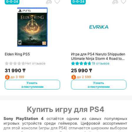
0-0-24
0-0-24
Elden Ring PS5
Игра для PS4 Naruto Shippuden
Ultimate Ninja Storm 4 Road to
Boruto
Нет отзывов
19 отзывов
31 990
₸
25 990
₸
до 3 199
до 2 599
Узнать
Узнать
о поступлении
о поступлении
Купить игру для PS4
Sony PlayStation 4
остаётся одним из самых популярных
игровых устройств среди геймеров. Цифровой ассортимент
для этой консоли (игры для PS4) отличается широким выбором