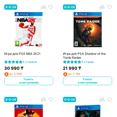
0-0-24
0-0-24
Игра для PS4 NBA 2K21
Игра для PS4 Shadow of the
Tomb Raider
9 отзывов
3 отзыва
30 990
₸
21 990
₸
до 3 099
до 2 199
Узнать
Узнать
о поступлении
о поступлении
0-0-24
0-0-24