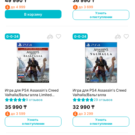
49 990
₸
36 990
₸
до 4 999
до 3 699
Узнать
В корзину
о поступлении
0-0-24
0-0-24
Игра для PS4 Assassin's Creed
Игра для PS4 Assassin's Creed
Valhalla/Вальгалла Limited
Valhalla/Вальгалла
Edition
9 отзывов
29 отзывов
35 990
₸
32 990
₸
до 3 599
до 3 299
Узнать
Узнать
о поступлении
о поступлении