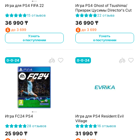
Игра для PS4 FIFA 22
Игра PS4 Ghost of Tsushima/
Призрак Цусимы Director's Cut
15 отзывов
22 отзыва
36 990
₸
36 990
₸
до 3 699
до 3 699
Узнать
Узнать
о поступлении
о поступлении
0-0-24
0-0-24
Игра FC24 PS4
Игра для PS4 Resident Evil
Village
28 отзывов
16 отзывов
25 990
₸
31 990
₸