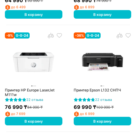
64 990
₸
68 990
₸
93 990
₸
74 990
₸
до 6 499
до 6 899
В корзину
В корзину
-
9
%
0-0-24
-
36
%
0-0-24
Принтер HP Europe LaserJet
Принтер Epson L132 СНПЧ
M111w
22 отзыва
22 отзыва
76 990
₸
69 990
₸
84 990
₸
109 990
₸
до 7 699
до 6 999
В корзину
В корзину