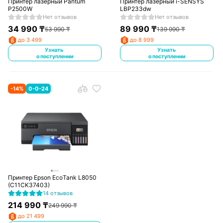
Принтер лазерный Pantum
Принтер лазерный i-SENSYS
P2500W
LBP233dw
Нет отзывов
Нет отзывов
34 990
₸
89 990
₸
53 990
₸
139 990
₸
до 3 499
до 8 999
Узнать
Узнать
о поступлении
о поступлении
-
14
%
0-0-24
Принтер Epson EcoTank L8050
(C11CK37403)
14 отзывов
214 990
₸
249 990
₸
до 21 499