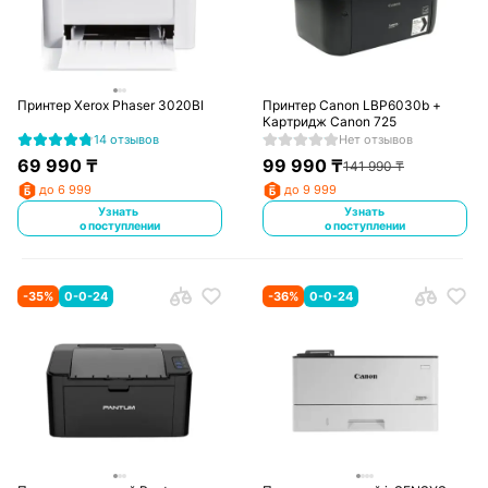
Принтер Xerox Phaser 3020BI
Принтер Canon LBP6030b +
Картридж Canon 725
14 отзывов
Нет отзывов
69 990
₸
99 990
₸
141 990
₸
до 6 999
до 9 999
Узнать
Узнать
о поступлении
о поступлении
-
35
%
0-0-24
-
36
%
0-0-24