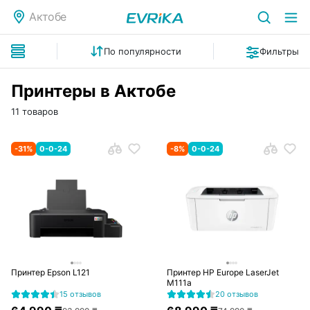
Актобе
По популярности
Фильтры
Принтеры в Актобе
11 товаров
-
31
%
0-0-24
-
8
%
0-0-24
Принтер Epson L121
Принтер HP Europe LaserJet
M111a
15 отзывов
20 отзывов