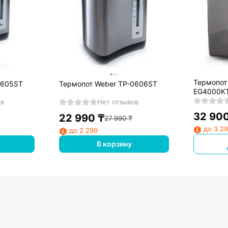
Термопот
0605ST
Термопот Weber TP-0606ST
EG4000K
ов
Нет отзывов
32 90
22 990
₸
27 990
₸
до 3 2
до 2 299
В корзину