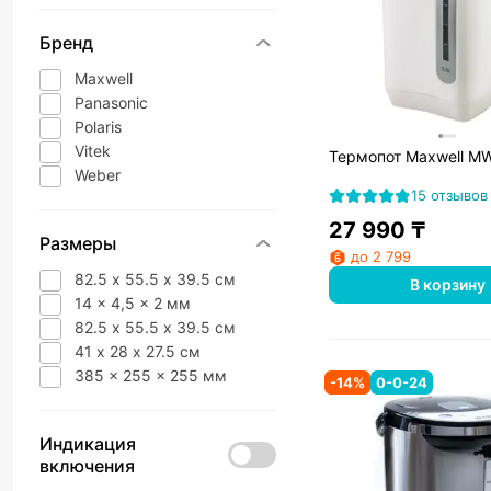
Бренд
Maxwell
Panasonic
Polaris
Vitek
Термопот Maxwell M
Weber
15 отзывов
27 990
₸
Размеры
до 2 799
82.5 х 55.5 х 39.5 см
В корзину
14 x 4,5 x 2 мм
82.5 х 55.5 х 39.5 см
41 х 28 х 27.5 см
385 x 255 x 255 мм
-
14
%
0-0-24
Индикация
включения