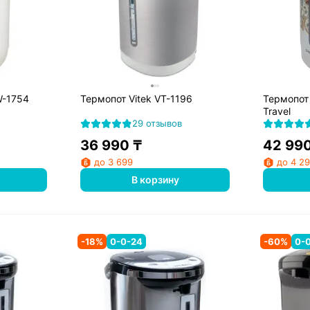
W-1754
Термопот Vitek VT-1196
Термопот 
Travel
29 отзывов
36 990
₸
42 99
до 3 699
до 4 2
В корзину
-
18
%
0-0-24
-
60
%
0-