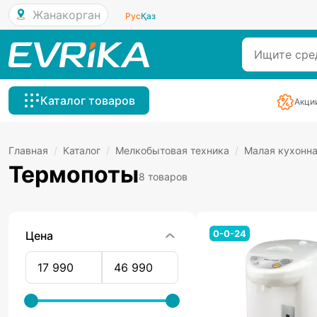
Жанакорган
Рус
Қаз
Каталог товаров
Акци
Главная
/
Каталог
/
Мелкобытовая техника
/
Малая кухонна
Термопоты
8 товаров
0-0-24
Цена