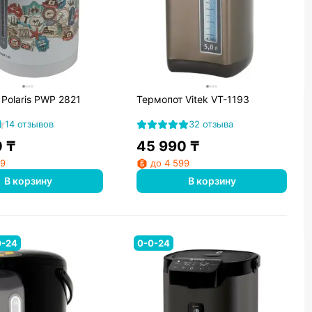
Polaris PWP 2821
Термопот Vitek VT-1193
14 отзывов
32 отзыва
0
₸
45 990
₸
99
до 4 599
В корзину
В корзину
0-24
0-0-24