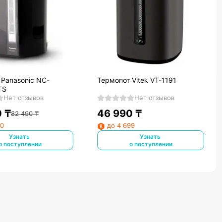
 Panasonic NC-
Термопот Vitek VT-1191
TS
Нет отзывов
Нет отзывов
0
₸
46 990
₸
82 490
₸
90
до 4 699
Узнать
Узнать
о поступлении
о поступлении