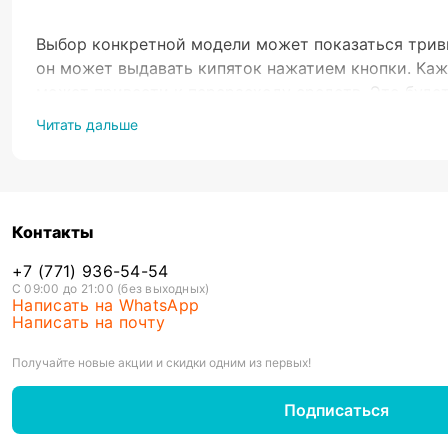
Выбор конкретной модели может показаться триви
он может выдавать кипяток нажатием кнопки. Каж
может привести к перерасходу средств. Это будет
проверенных на практике советов, как выбрать л
Читать дальше
выбрать оснащенный надежной системой фильтраци
образом, это не только делает воду на выходе боле
Учитывай
Контакты
Подобное оборудование обычно ставят на кухне ил
+7 (771) 936-54-54
меньше по размеру, лучший термопот с более ком
С 09:00 до 21:00 (без выходных)
кулера для бутилированной воды с вертикальной з
Написать на WhatsApp
Написать на почту
Ищите функции безопасности детей Если дома ест
детей. Кипяток сильно ошпаривает кожу, приводит
Получайте новые акции и скидки одним из первых!
поранятся из-за доступности установки. Важна п
использования, чистки, самостоятельного обслуж
Подписаться
нашего желания. Таким образом, лучшим варианто
надежный экземпляр, простой при разборке, чистк