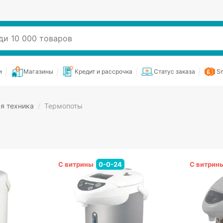
и
Магазины
Кредит и рассрочка
Статус заказа
Sm
я техника
/
Термопоты
С витрины
0-0-24
С витрин