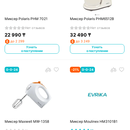
Миксер Polaris PHM 7021
Миксер Polaris PHM6512B
Нет отзывов
Нет отзывов
22 990
₸
32 490
₸
до 2 299
до 3 249
Узнать
Узнать
о поступлении
о поступлении
0-0-24
-
21
%
0-0-24
Миксер Maxwell MW-1358
Миксер Moulinex HM3101B1