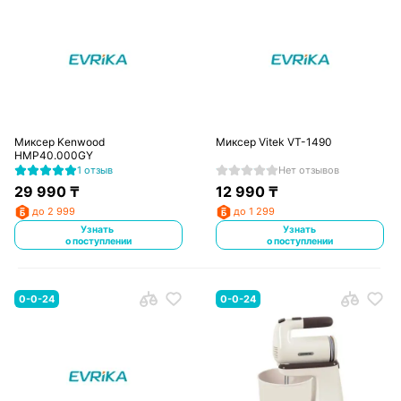
Миксер Kenwood
Миксер Vitek VT-1490
HMP40.000GY
1 отзыв
Нет отзывов
29 990
₸
12 990
₸
до 2 999
до 1 299
Узнать
Узнать
о поступлении
о поступлении
0-0-24
0-0-24