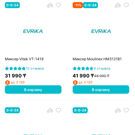
0-0-24
-
11
%
0-0-24
Миксер Vitek VT-1419
Миксер Moulinex HM3121B1
15 отзывов
9 отзывов
31 990
₸
41 990
₸
46 990
₸
до 3 199
до 4 199
В корзину
В корзину
0-0-24
0-0-24