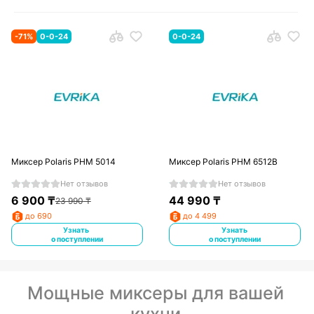
-
71
%
0-0-24
0-0-24
Миксер Polaris PHM 5014
Миксер Polaris PHM 6512B
Нет отзывов
Нет отзывов
6 900
₸
44 990
₸
23 990
₸
до 690
до 4 499
Узнать
Узнать
о поступлении
о поступлении
Мощные миксеры для вашей