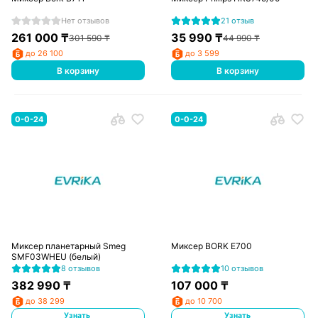
Нет отзывов
21 отзыв
261 000
₸
35 990
₸
301 590
₸
44 990
₸
до 26 100
до 3 599
В корзину
В корзину
0-0-24
0-0-24
Миксер планетарный Smeg
Миксер BORK E700
SMF03WHEU (белый)
8 отзывов
10 отзывов
382 990
₸
107 000
₸
до 38 299
до 10 700
Узнать
Узнать