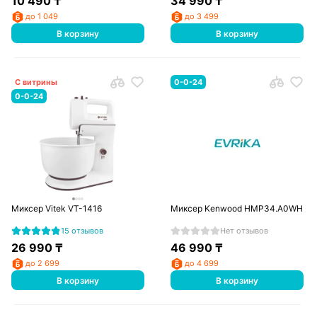
10 490
₸
34 990
₸
до 1 049
до 3 499
В корзину
В корзину
С витрины
0-0-24
0-0-24
Миксер Vitek VT-1416
Миксер Kenwood HMP34.A0WH
15 отзывов
Нет отзывов
26 990
₸
46 990
₸
до 2 699
до 4 699
В корзину
В корзину