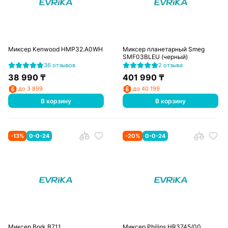
Миксер Kenwood HMP32.A0WH
Миксер планетарный Smeg
SMF03BLEU (черный)
36 отзывов
2 отзыва
38 990
₸
401 990
₸
до 3 899
до 40 199
В корзину
В корзину
-
13
%
0-0-24
-
20
%
0-0-24
Миксер Bork B711
Миксер Philips HR3745/00