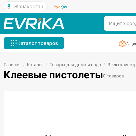
Жанакорган
Рус
Қаз
Каталог товаров
Акци
Главная
/
Каталог
/
Товары для дома и сада
/
Электроинст
Клеевые пистолеты
0 товаров