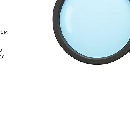
ном
р
ас