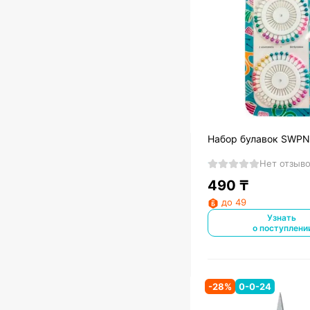
Набор булавок SWPN
Нет отзыв
490
₸
до 49
Узнать
о поступлени
-
28
%
0-0-24