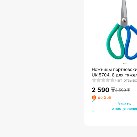
Ножницы портновски
UK-5704, 8 для тяже
тканей
Нет отзыв
2 590
₸
3 590
₸
до 259
Узнать
о поступлени