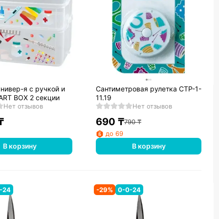
нивер-я с ручкой и
Сантиметровая рулетка CTP-1-
ART BOX 2 секции
11.19
Нет отзывов
Нет отзывов
₸
690
₸
790
₸
до 69
В корзину
В корзину
-24
-
29
%
0-0-24