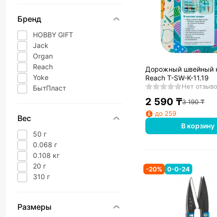
Бренд
HOBBY GIFT
Jack
Organ
Reach
Дорожный швейный 
Yoke
Reach T-SW-K-11.19
Нет отзыв
БытПласт
2 590
₸
3 190
₸
до 259
Вес
В корзину
50 г
0.068 г
0.108 кг
20 г
-
20
%
0-0-24
310 г
Размеры