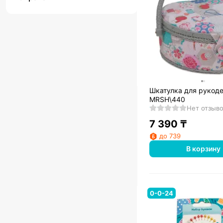
Шкатулка для рукод
MRSH\440
Нет отзыв
7 390
₸
до 739
В корзину
0-0-24