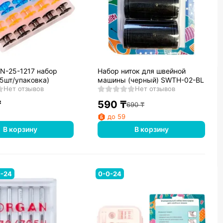
N-25-1217 набор
Набор ниток для швейной
25шт/упаковка)
машины (черный) SWTH-02-BL
Нет отзывов
Нет отзывов
₸
590
₸
690
₸
до 59
В корзину
В корзину
0-24
0-0-24