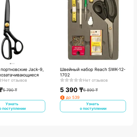
портновские Jack-9,
Швейный набор Reach SWK-12-
мозатачивающиеся
1702
Нет отзывов
Нет отзывов
₸
5 390
₸
5 790
₸
6 890
₸
до 539
Узнать
Узнать
о поступлении
о поступлении