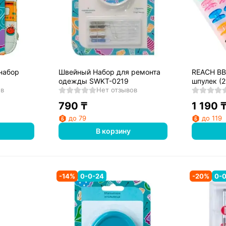
набор
Швейный Набор для ремонта
REACH BB
одежды SWKT-0219
шпулек (
ов
Нет отзывов
790
₸
1 190
до 79
до 119
В корзину
-
14
%
0-0-24
-
20
%
0-