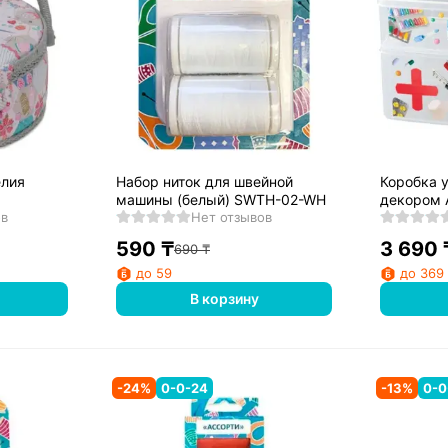
елия
Набор ниток для швейной
Коробка у
машины (белый) SWTH-02-WH
декором 
ов
Нет отзывов
590
₸
3 690
690
₸
до 59
до 369
В корзину
-
24
%
0-0-24
-
13
%
0-0