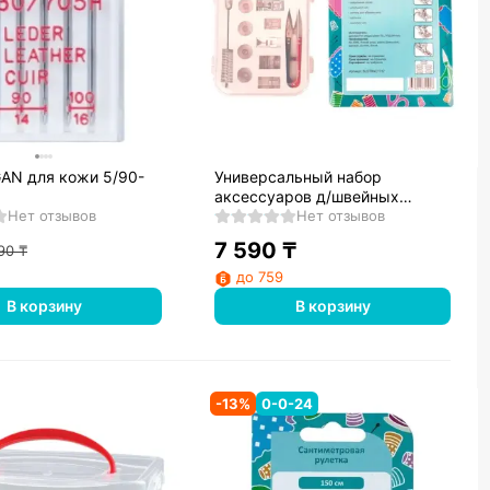
AN для кожи 5/90-
Универсальный набор
аксессуаров д/швейных
Нет отзывов
машин Reach BLSTRAC1712
Нет отзывов
7 590
₸
90
₸
до 759
В корзину
В корзину
-
13
%
0-0-24