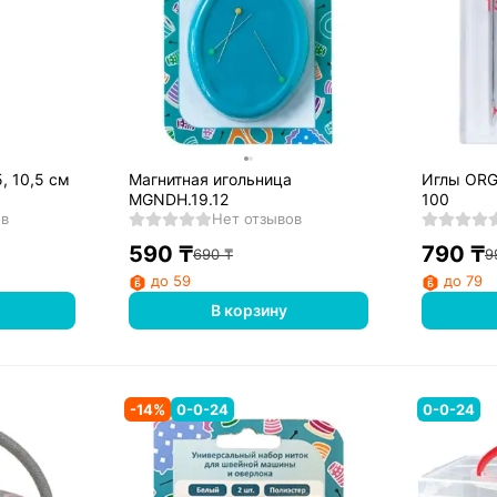
, 10,5 см
Магнитная игольница
Иглы ORG
MGNDH.19.12
100
ов
Нет отзывов
590
₸
790
₸
690
₸
9
до 59
до 79
В корзину
-
14
%
0-0-24
0-0-24