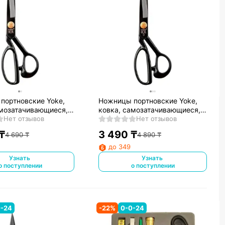
портновские Yoke,
Ножницы портновские Yoke,
амозатачивающиеся,
ковка, самозатачивающиеся,
00, 8'
Нет отзывов
24 см, А-225, 9'
Нет отзывов
₸
3 490
₸
4 690
₸
4 890
₸
до 349
Узнать
Узнать
о поступлении
о поступлении
0-24
-
22
%
0-0-24