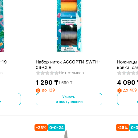
-19
Набор ниток АССОРТИ SWTH-
Ножницы 
06-CLR
ковка, с
ов
Нет отзывов
22 см, А-2
1 290
₸
4 090
1 690
₸
до 129
до 409
Узнать
и
о поступлении
-
25
%
0-0-24
-
26
%
0-