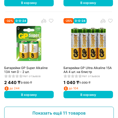
В корзину
В корзину
-
32
%
0-0-24
-
25
%
0-0-24
Батарейки GP Super Alkaline
Батарейки GP Ultra Alkaline 15A
13A тип D - 2 шт.
AA 4 шт. на блистр
Нет отзывов
Нет отзывов
2 440
₸
1 040
₸
3 590
₸
1 390
₸
до 244
до 104
В корзину
В корзину
Показать ещё 11 товаров