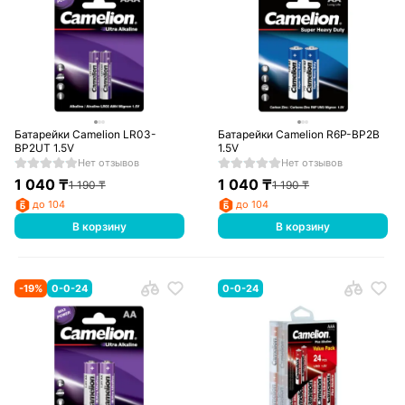
Батарейки Camelion LR03-
Батарейки Camelion R6P-BP2B
BP2UT 1.5V
1.5V
Нет отзывов
Нет отзывов
1 040
₸
1 040
₸
1 190
₸
1 190
₸
до 104
до 104
В корзину
В корзину
-
19
%
0-0-24
0-0-24