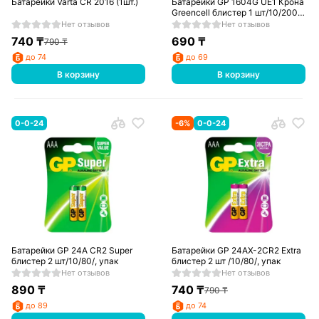
Батарейки Varta CR 2016 (1шт.)
Батарейки GP 1604G UE1 Крона
Greencell блистер 1 шт/10/200/,
упак
Нет отзывов
Нет отзывов
740
₸
690
₸
790
₸
до 74
до 69
В корзину
В корзину
0-0-24
-
6
%
0-0-24
Батарейки GP 24A CR2 Super
Батарейки GP 24AX-2CR2 Extra
блистер 2 шт/10/80/, упак
блистер 2 шт /10/80/, упак
Нет отзывов
Нет отзывов
890
₸
740
₸
790
₸
до 89
до 74