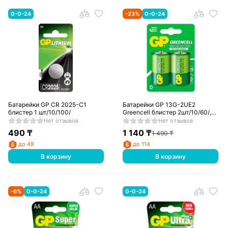
0-0-24
-
23
%
0-0-24
Батарейки GP CR 2025-C1
Батарейки GP 13G-2UE2
блистер 1 шт/10/100/
Greencell блистер 2шт/10/60/,
упак
Нет отзывов
Нет отзывов
490
₸
1 140
₸
1 490
₸
до 49
до 114
В корзину
В корзину
-
6
%
0-0-24
0-0-24