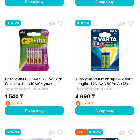
В корзину
В корзину
0-0-24
0-0-24
Батарейки GP 24AX-2CR4 Extra
Акамуляторные батарейки Varta
блистер 4 шт/10/80/, упак
Longlife 1,2V AAA 800mAh (2шт.)
Нет отзывов
Нет отзывов
1 540
₸
4 690
₸
до 154
до 469
В корзину
В корзину
0-0-24
-
28
%
0-0-24