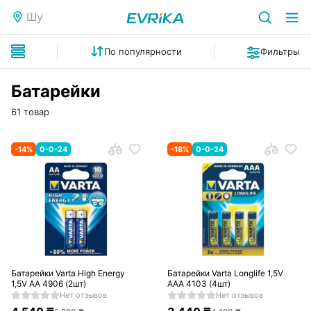
Шу
По популярности
Фильтры
Батарейки
61 товар
-
14
%
0-0-24
-
18
%
0-0-24
Батарейки Varta High Energy
Батарейки Varta Longlife 1,5V
1,5V AA 4906 (2шт)
AAA 4103 (4шт)
Нет отзывов
Нет отзывов