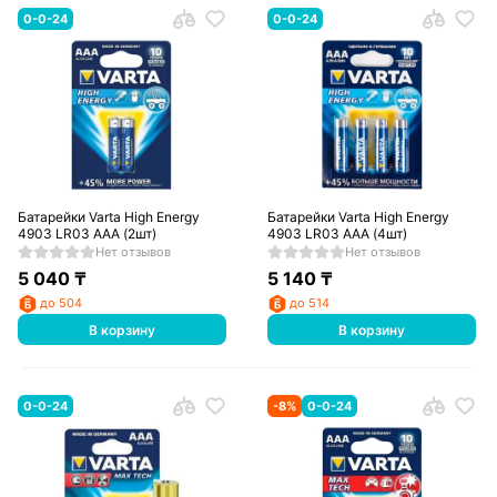
0-0-24
0-0-24
Батарейки Varta High Energy
Батарейки Varta High Energy
4903 LR03 AAA (2шт)
4903 LR03 AAA (4шт)
Нет отзывов
Нет отзывов
5 040
₸
5 140
₸
до 504
до 514
В корзину
В корзину
0-0-24
-
8
%
0-0-24