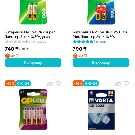
Батарейки GP 15A CR2Super
Батарейки GP 15AUP-CR2 Ultra
блистер 2 шт/10/80/, упак
Plus блистер 2шт/10/80/
Нет отзывов
1 отзыв
740
₸
790
₸
790
₸
до 74
до 79
В корзину
В корзину
-
16
%
0-0-24
-
16
%
0-0-24