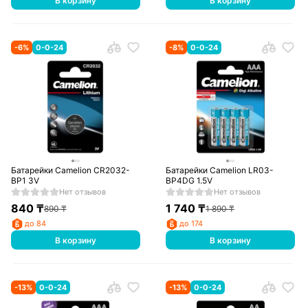
В корзину
В корзину
-
6
%
0-0-24
-
8
%
0-0-24
Батарейки Camelion CR2032-
Батарейки Camelion LR03-
BP1 3V
BP4DG 1.5V
Нет отзывов
Нет отзывов
840
₸
1 740
₸
890
₸
1 890
₸
до 84
до 174
В корзину
В корзину
-
13
%
0-0-24
-
13
%
0-0-24