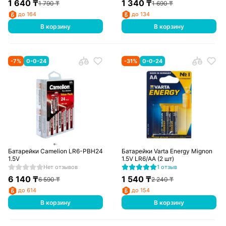
1 640
₸
1 340
₸
1 790
₸
1 690
₸
до 164
до 134
В корзину
В корзину
-
7
%
0-0-24
-
31
%
0-0-24
Батарейки Camelion LR6-PBH24
Батарейки Varta Energy Mignon
1.5V
1.5V LR6/AA (2 шт)
Нет отзывов
1 отзыв
6 140
₸
1 540
₸
6 590
₸
2 240
₸
до 614
до 154
В корзину
В корзину