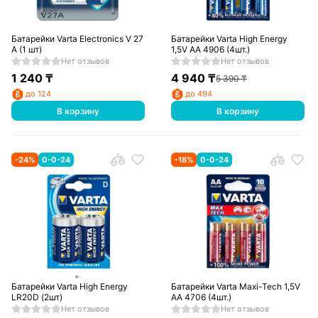
Батарейки Varta Electronics V 27
Батарейки Varta High Energy
A (1 шт)
1,5V AA 4906 (4шт.)
Нет отзывов
Нет отзывов
1 240
₸
4 940
₸
5 390
₸
до 124
до 494
В корзину
В корзину
-
24
%
0-0-24
-
18
%
0-0-24
Батарейки Varta High Energy
Батарейки Varta Maxi-Tech 1,5V
LR20D (2шт)
AA 4706 (4шт.)
Нет отзывов
Нет отзывов