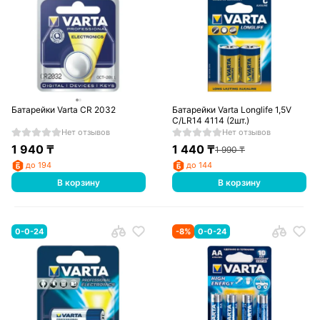
Батарейки Varta CR 2032
Батарейки Varta Longlife 1,5V
C/LR14 4114 (2шт.)
Нет отзывов
Нет отзывов
1 940
₸
1 440
₸
1 990
₸
до 194
до 144
В корзину
В корзину
0-0-24
-
8
%
0-0-24