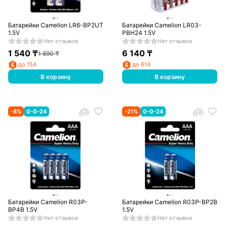
Батарейки Camelion LR6-BP2UT
Батарейки Camelion LR03-
1.5V
PBH24 1.5V
Нет отзывов
Нет отзывов
1 540
₸
6 140
₸
1 890
₸
до 154
до 614
В корзину
В корзину
-
8
%
0-0-24
-
21
%
0-0-24
Батарейки Camelion R03P-
Батарейки Camelion R03P-BP2B
BP4B 1.5V
1.5V
Нет отзывов
Нет отзывов