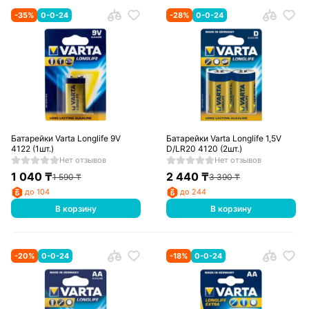
-
35
%
0-0-24
-
28
%
0-0-24
Батарейки Varta Longlife 9V
Батарейки Varta Longlife 1,5V
4122 (1шт.)
D/LR20 4120 (2шт.)
Нет отзывов
Нет отзывов
1 040
₸
2 440
₸
1 590
₸
3 390
₸
до 104
до 244
В корзину
В корзину
-
20
%
0-0-24
-
18
%
0-0-24