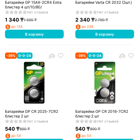
Батарейки GP 15AX-2CR4 Extra
Батарейки Varta CR 2032 (2шт.)
блистер 4 шт/10/80/
Нет отзывов
Нет отзывов
1 340
₸
2 340
₸
1 590
₸
2 790
₸
до 134
до 234
В корзину
В корзину
-
39
%
0-0-24
-
39
%
0-0-24
Батарейки GP CR 2025-7CR2
Батарейки GP CR 2016-7CR2
блистер 2 шт
блистер 2 шт
Нет отзывов
Нет отзывов
540
₸
540
₸
890
₸
890
₸
до 54
до 54