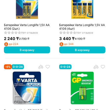
Батарейки Varta Longlife 1,5V AA
Батарейки Varta Longlife 1,5V AA
4106 (2шт.)
4106 (4шт)
Нет отзывов
Нет отзывов
2 240
₸
3 440
₸
2 790
₸
4 190
₸
до 224
до 344
В корзину
В корзину
-
6
%
0-0-24
0-0-24