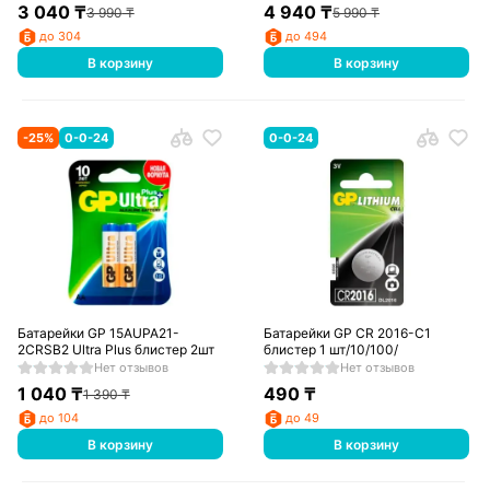
3 040
₸
4 940
₸
3 990
₸
5 990
₸
до 304
до 494
В корзину
В корзину
-
25
%
0-0-24
0-0-24
Батарейки GP 15AUPA21-
Батарейки GP CR 2016-C1
2CRSB2 Ultra Plus блистер 2шт
блистер 1 шт/10/100/
Нет отзывов
Нет отзывов
1 040
₸
490
₸
1 390
₸
до 104
до 49
В корзину
В корзину