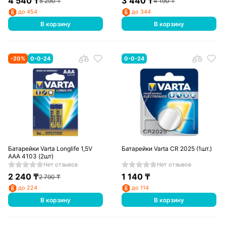
4 540
₸
3 440
₸
5 290
₸
4 190
₸
до 454
до 344
В корзину
В корзину
-
20
%
0-0-24
0-0-24
Батарейки Varta Longlife 1,5V
Батарейки Varta CR 2025 (1шт.)
AAA 4103 (2шт)
Нет отзывов
Нет отзывов
2 240
₸
1 140
₸
2 790
₸
до 224
до 114
В корзину
В корзину