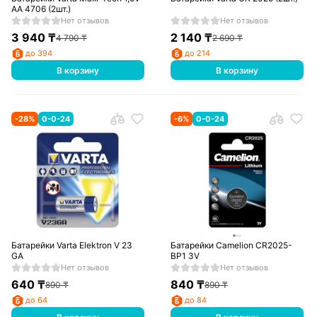
AA 4706 (2шт.)
Нет отзывов
Нет отзывов
3 940
₸
2 140
₸
4 790
₸
2 690
₸
до 394
до 214
В корзину
В корзину
-
28
%
0-0-24
-
6
%
0-0-24
Батарейки Varta Elektron V 23
Батарейки Camelion CR2025-
GA
BP1 3V
Нет отзывов
Нет отзывов
640
₸
840
₸
890
₸
890
₸
до 64
до 84