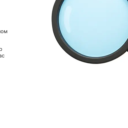
ном
р
ас