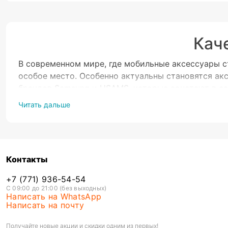
Кач
В современном мире, где мобильные аксессуары с
особое место. Особенно актуальны становятся акс
брендов Samsung и USAMS, которые сочетают в се
Читать дальше
Samsung и USAMS
предлагают чехлы для AirPods P
добавляют ему стиль. Эти чехлы изготовлены из 
различных цветах и дизайнах, позволяя вам подоб
В Evrika ценовой диапазон чехлов для AirPods Pro
Контакты
потребителей. Эта цена включает в себя не тольк
+7 (771) 936-54-54
Выбор чехла от Samsung или USAMS для ваших Air
С 09:00 до 21:00 (без выходных)
Написать на WhatsApp
через аксессуары для вашей техники. Эти бренды 
Написать на почту
идеальным выбором для современных пользовател
Получайте новые акции и скидки одним из первых!