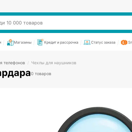
и
Магазины
Кредит и рассрочка
Статус заказа
Sm
я телефонов
/
Чехлы для наушников
ардара
0 товаров