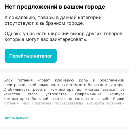
Нет предложений в вашем городе
К сожалению, товары в данной категории
отсутствуют в выбранном городе.
Однако у нас есть широкий выбор других товаров,
которые могут вас заинтересовать.
Перейти в каталог
Блок питания играет ключевую роль в обеспечении
электроэнергией компонентов системного блока компьютера.
Стабильность работы компьютера во многом зависит от
качества этого устройства. Современные корпуса
компьютеров большей частью не включают в себя блоки
питания, что позволяет пользователям выбирать источник
питания, оптимально подходящий под их системные
требования. Основным параметром для выбора блока питания
является его номинальная выходная мощность, которая
Читать дальше
должна превышать общую потребляемую мощность всех
компонентов для обеспечения надёжной и стабильной работы.