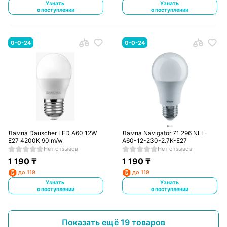
Узнать
Узнать
о поступлении
о поступлении
0-0-24
0-0-24
Лампа Dauscher LED A60 12W
Лампа Navigator 71 296 NLL-
E27 4200К 90lm/w
A60-12-230-2.7K-E27
Нет отзывов
Нет отзывов
1 190
₸
1 190
₸
до 119
до 119
Узнать
Узнать
о поступлении
о поступлении
Показать ещё 19 товаров