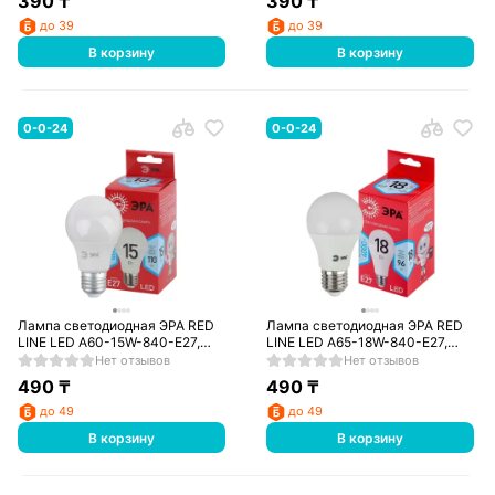
390
₸
390
₸
до 39
до 39
В корзину
В корзину
0-0-24
0-0-24
Лампа светодиодная ЭРА RED
Лампа светодиодная ЭРА RED
LINE LED A60-15W-840-E27,
LINE LED A65-18W-840-E27,
нейтральный
нейтральный
Нет отзывов
Нет отзывов
490
₸
490
₸
до 49
до 49
В корзину
В корзину