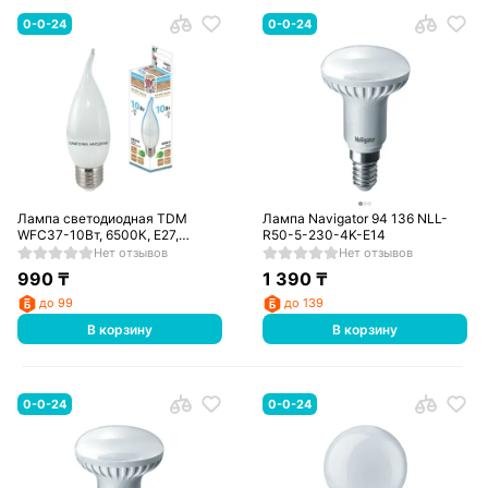
0-0-24
0-0-24
Лампа светодиодная TDM
Лампа Navigator 94 136 NLL-
WFС37-10Вт, 6500К, E27,
R50-5-230-4K-E14
(свеча на ветру)
Нет отзывов
Нет отзывов
990
₸
1 390
₸
до 99
до 139
В корзину
В корзину
0-0-24
0-0-24