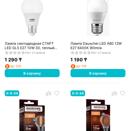
Лампа светодиодная СТАРТ
Лампа Dauscher LED A60 12W
LED GLS E27 10W 30, теплый
E27 6400К 90lm/w
/10/60
Нет отзывов
Нет отзывов
1 290
₸
1 190
₸
до 129
до 119
В корзину
В корзину
0-0-24
0-0-24