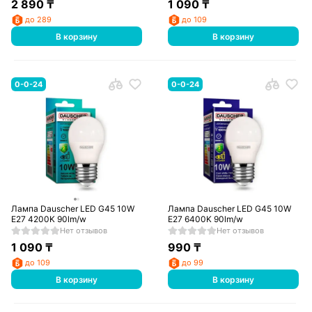
2 890
₸
1 090
₸
до 289
до 109
В корзину
В корзину
0-0-24
0-0-24
Лампа Dauscher LED G45 10W
Лампа Dauscher LED G45 10W
E27 4200K 90lm/w
E27 6400K 90lm/w
Нет отзывов
Нет отзывов
1 090
₸
990
₸
до 109
до 99
В корзину
В корзину