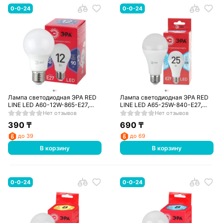
0-0-24
0-0-24
Лампа светодиодная ЭРА RED
Лампа светодиодная ЭРА RED
LINE LED A60-12W-865-E27,
LINE LED A65-25W-840-E27,
холодный
нейтральный
Нет отзывов
Нет отзывов
390
₸
690
₸
до 39
до 69
В корзину
В корзину
0-0-24
0-0-24