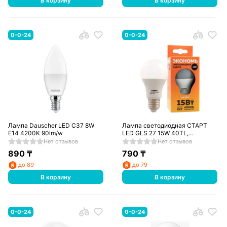
В корзину
В корзину
0-0-24
0-0-24
Лампа Dauscher LED C37 8W
Лампа светодиодная СТАРТ
E14 4200K 90lm/w
LED GLS 27 15W 40TL,
холодный
Нет отзывов
Нет отзывов
890
₸
790
₸
до 89
до 79
В корзину
В корзину
0-0-24
0-0-24