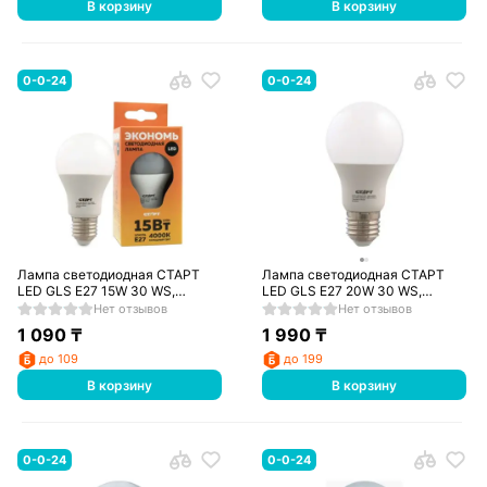
В корзину
В корзину
0-0-24
0-0-24
Лампа светодиодная СТАРТ
Лампа светодиодная СТАРТ
LED GLS E27 15W 30 WS,
LED GLS E27 20W 30 WS,
теплый
теплый
Нет отзывов
Нет отзывов
1 090
₸
1 990
₸
до 109
до 199
В корзину
В корзину
0-0-24
0-0-24