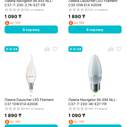
Лампа Navigator 94 493 NLL-
Лампа Dauscher LED Filament
C37-7-230-2.7K-E27-FR
C35 10W E14 4200K
Нет отзывов
Нет отзывов
1 090
₸
1 890
₸
до 109
до 189
В корзину
В корзину
0-0-24
0-0-24
Лампа Dauscher LED Filament
Лампа Navigator 94 494 NLL-
C37 10W E14 4200K
C37-7-230-4K-E27-FR
Нет отзывов
Нет отзывов
1 890
₸
1 090
₸
до 189
до 109