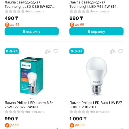
Лампа светодиодная
Лампа светодиодная
Technolight LED C35 6W E27
Technolight LED P45 4W E14
6000K
4000K
Нет отзывов
Нет отзывов
490
₸
690
₸
до 49
до 69
В корзину
В корзину
0-0-24
0-0-24
Лампа Philips LED Lustre 6.5-
Лампа Philips LED Bulb 11W E27
75W E27 827 P45ND
3000K 230V 1CT
Нет отзывов
Нет отзывов
990
₸
1 090
₸
до 99
до 109