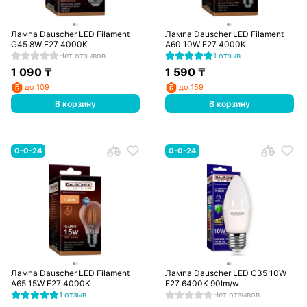
Лампа Dauscher LED Filament
Лампа Dauscher LED Filament
G45 8W E27 4000K
A60 10W E27 4000K
Нет отзывов
1 отзыв
1 090
₸
1 590
₸
до 109
до 159
В корзину
В корзину
0-0-24
0-0-24
Лампа Dauscher LED Filament
Лампа Dauscher LED C35 10W
A65 15W E27 4000K
E27 6400K 90lm/w
1 отзыв
Нет отзывов