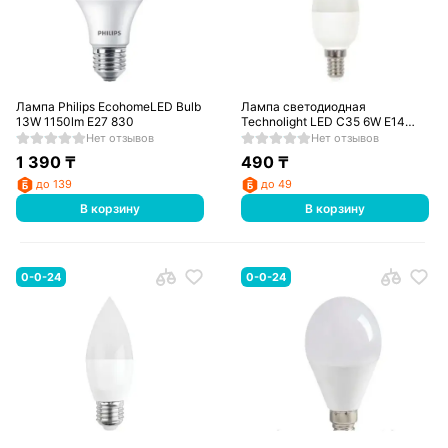
Лампа Philips EcohomeLED Bulb
Лампа светодиодная
13W 1150lm E27 830
Technolight LED C35 6W E14
3000K
Нет отзывов
Нет отзывов
1 390
₸
490
₸
до 139
до 49
В корзину
В корзину
0-0-24
0-0-24