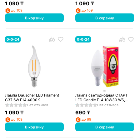
1 090
₸
1 090
₸
до 109
до 109
В корзину
В корзину
0-0-24
0-0-24
Лампа Dauscher LED Filament
Лампа светодиодная СТАРТ
C37 6W E14 4000K
LED Candle E14 10W30 WS,
теплый
Нет отзывов
Нет отзывов
1 090
₸
690
₸
до 109
до 69
В корзину
В корзину