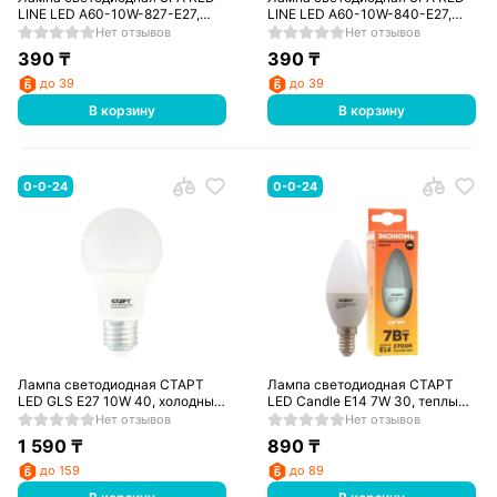
LINE LED A60-10W-827-E27,
LINE LED A60-10W-840-E27,
теплый
нейтральный
Нет отзывов
Нет отзывов
390
₸
390
₸
до 39
до 39
В корзину
В корзину
0-0-24
0-0-24
Лампа светодиодная СТАРТ
Лампа светодиодная СТАРТ
LED GLS E27 10W 40, холодный
LED Candle E14 7W 30, теплый
/10/60
/10/100
Нет отзывов
Нет отзывов
1 590
₸
890
₸
до 159
до 89