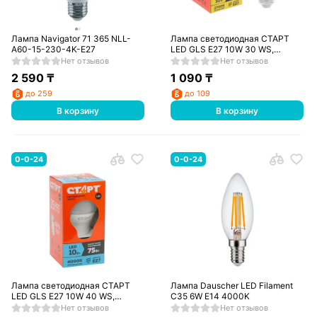
Лампа Navigator 71 365 NLL-
Лампа светодиодная СТАРТ
A60-15-230-4K-E27
LED GLS E27 10W 30 WS,
теплый
Нет отзывов
Нет отзывов
2 590
₸
1 090
₸
до 259
до 109
В корзину
В корзину
0-0-24
0-0-24
Лампа светодиодная СТАРТ
Лампа Dauscher LED Filament
LED GLS E27 10W 40 WS,
C35 6W E14 4000K
холодный
Нет отзывов
Нет отзывов