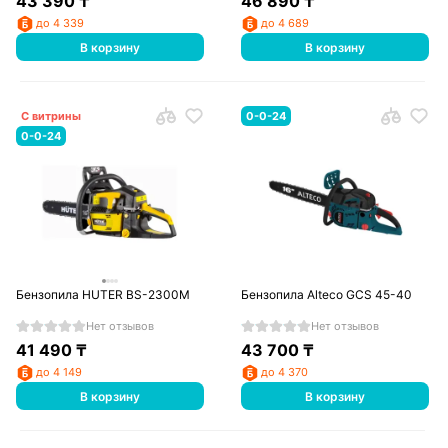
43 390
₸
46 890
₸
до 4 339
до 4 689
В корзину
В корзину
С витрины
0-0-24
0-0-24
Бензопила HUTER BS-2300М
Бензопила Alteco GCS 45-40
Нет отзывов
Нет отзывов
41 490
₸
43 700
₸
до 4 149
до 4 370
В корзину
В корзину