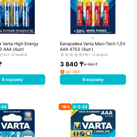
 Varta High Energy
Батарейки Varta Maxi-Tech 1,5V
3 AAA (4шт)
AAA 4703 (4шт.)
Нет отзывов
Нет отзывов
₸
3 840
₸
4 190
₸
до 384
В корзину
В корзину
-24
-
18
%
0-0-24