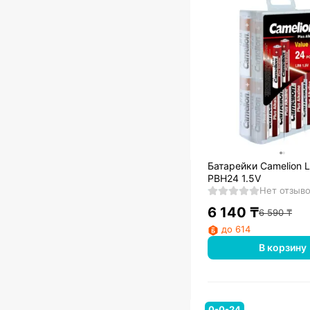
Батарейки Camelion 
PBH24 1.5V
Нет отзыв
6 140
₸
6 590
₸
до 614
В корзину
0-0-24