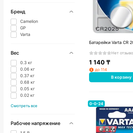
Бренд
Camelion
GP
Varta
Батарейки Varta CR 2
Вес
Нет отзыв
1 140
₸
0.3 кг
0.06 кг
до 114
0.37 кг
В корзину
0.68 кг
0.05 кг
0.02 кг
0-0-24
Смотреть все
Рабочее напряжение
1.5 В