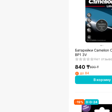
Батарейки Camelion 
BP1 3V
Нет отзыв
840
₸
890
₸
до 84
В корзину
-
19
%
0-0-24