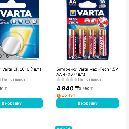
 Varta CR 2016 (1шт.)
Батарейки Varta Maxi-Tech 1,5V
AA 4706 (4шт.)
Нет отзывов
Нет отзывов
4 940
₸
90
₸
5 990
₸
до 494
В корзину
В корзину
0-0-24