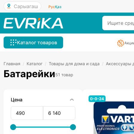
Сарыагаш
Рус
Қаз
Каталог товаров
Акци
Главная
/
Каталог
/
Товары для дома и сада
/
Аксессуары д
Батарейки
51 товар
0-0-24
Цена