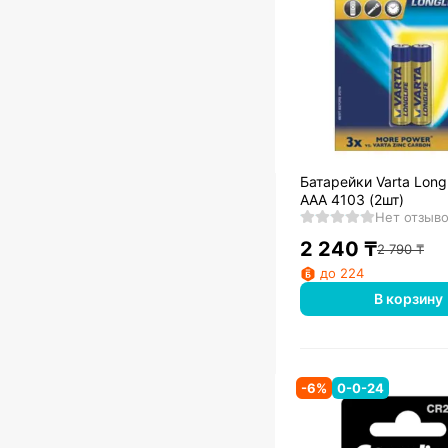
Батарейки Varta Longl
AAA 4103 (2шт)
Нет отзыв
2 240
₸
2 790
₸
до 224
В корзину
-
6
%
0-0-24