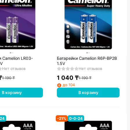
 Camelion LR03-
Батарейки Camelion R6P-BP2B
5V
1.5V
Нет отзывов
Нет отзывов
₸
1 040
₸
1 190
₸
1 190
₸
до 104
В корзину
В корзину
-24
-
21
%
0-0-24