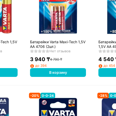
-Tech 1,5V
Батарейки Varta Maxi-Tech 1,5V
Батарейки
AA 4706 (2шт.)
1,5V AA 4
ов
Нет отзывов
3 940
₸
4 540
4 790
₸
до 394
до 454
В корзину
-
20
%
0-0-24
-
28
%
0-