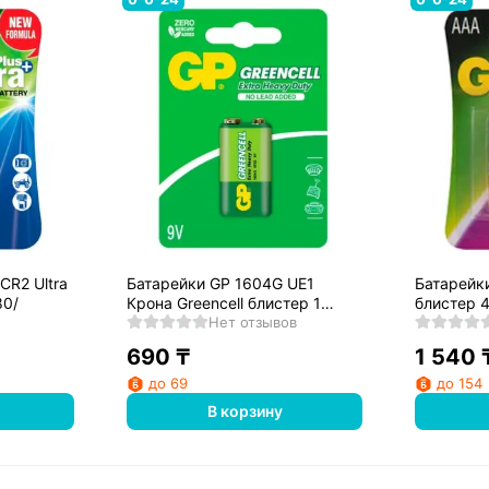
CR2 Ultra
Батарейки GP 1604G UE1
Батарейк
80/
Крона Greencell блистер 1
блистер 4
шт/10/200/, упак
Нет отзывов
690
₸
1 540
до 69
до 154
В корзину