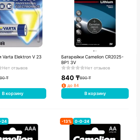
 Varta Elektron V 23
Батарейки Camelion CR2025-
BP1 3V
Нет отзывов
Нет отзывов
840
₸
90
₸
890
₸
до 84
В корзину
В корзину
-24
-
13
%
0-0-24