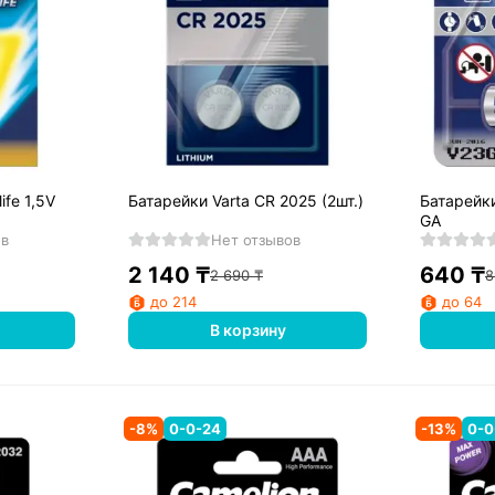
ife 1,5V
Батарейки Varta CR 2025 (2шт.)
Батарейки
GA
ов
Нет отзывов
2 140
₸
640
₸
2 690
₸
8
до 214
до 64
В корзину
-
8
%
0-0-24
-
13
%
0-0