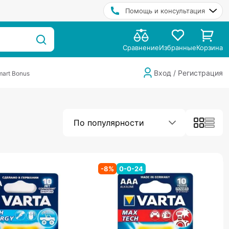
Помощь и консультация
Сравнение
Избранные
Корзина
Вход / Регистрация
art Bonus
По популярности
-
8
%
0-0-24