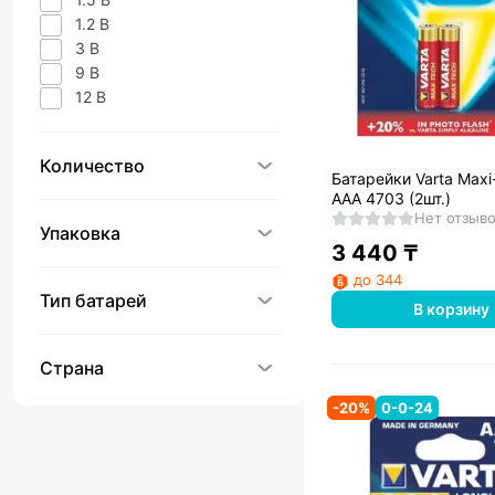
1.2 В
3 В
9 В
12 В
Количество
Батарейки Varta Maxi
AAA 4703 (2шт.)
Нет отзыв
Упаковка
3 440
₸
до 344
Тип батарей
В корзину
Страна
-
20
%
0-0-24