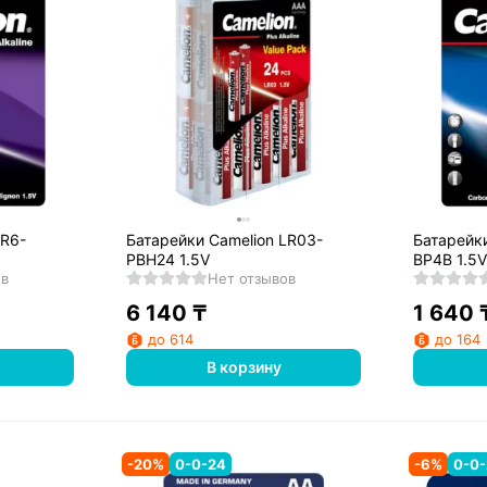
LR6-
Батарейки Camelion LR03-
Батарейки
PBH24 1.5V
BP4B 1.5V
ов
Нет отзывов
6 140
₸
1 640
до 614
до 164
В корзину
-
20
%
0-0-24
-
6
%
0-0