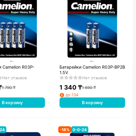
 Camelion R03P-
Батарейки Camelion R03P-BP2B
1.5V
Нет отзывов
Нет отзывов
₸
1 340
₸
1 790
₸
1 690
₸
до 134
В корзину
В корзину
-24
-
18
%
0-0-24