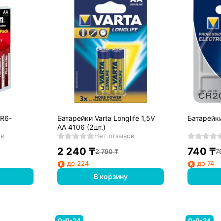
LR6-
Батарейки Varta Longlife 1,5V
Батарейки
AA 4106 (2шт.)
ов
Нет отзывов
2 240
₸
740
₸
2 790
₸
7
до 224
до 74
В корзину
0-0-24
0-0-24