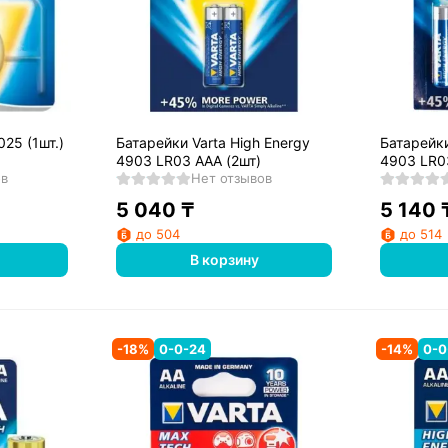
025 (1шт.)
Батарейки Varta High Energy
Батарейки
4903 LR03 AAA (2шт)
4903 LR0
ов
Нет отзывов
5 040
₸
5 140
до 504
до 514
В корзину
-
18
%
0-0-24
-
14
%
0-0