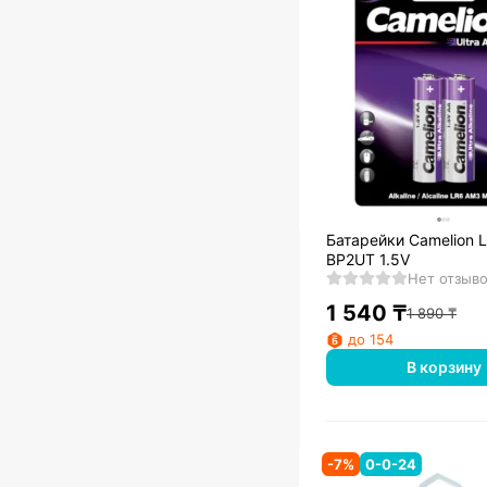
Батарейки Camelion 
BP2UT 1.5V
Нет отзыв
1 540
₸
1 890
₸
до 154
В корзину
-
7
%
0-0-24