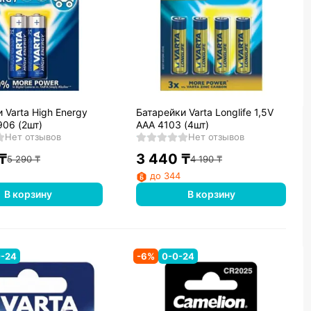
 Varta High Energy
Батарейки Varta Longlife 1,5V
906 (2шт)
AAA 4103 (4шт)
Нет отзывов
Нет отзывов
₸
3 440
₸
5 290
₸
4 190
₸
до 344
В корзину
В корзину
0-24
-
6
%
0-0-24