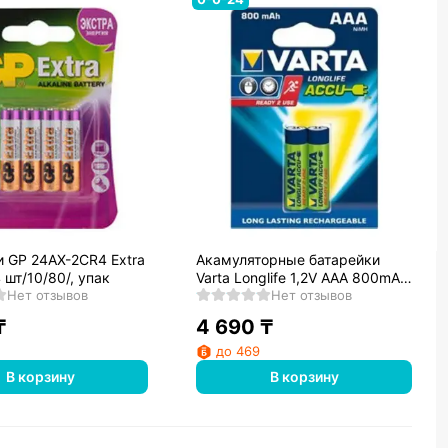
и GP 24AX-2CR4 Extra
Акамуляторные батарейки
 шт/10/80/, упак
Varta Longlife 1,2V AAA 800mAh
Нет отзывов
(2шт.)
Нет отзывов
₸
4 690
₸
до 469
В корзину
В корзину