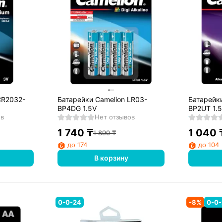
CR2032-
Батарейки Camelion LR03-
Батарейки
BP4DG 1.5V
BP2UT 1.
ов
Нет отзывов
1 740
₸
1 040
1 890
₸
до 174
до 104
В корзину
0-0-24
-
8
%
0-0