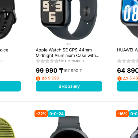
oice
Apple Watch SE GPS 44mm
HUAWEI W
Midnight Aluminium Case with
ов
Midnight Sport Band - M/L
Нет отзывов
(2024) (MXEK3)
99 990
₸
64 89
197 990
₸
до 9 999
до 6 4
В корзину
-
22
%
0-0-24
-
16
%
0-0