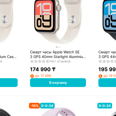
S
Смарт часы Apple Watch SE
Смарт ча
nium Case
3 GPS 40mm Starlight Aluminium
3 GPS 44
and - S/M
ов
Case with Starlight Sport Band -
Нет отзывов
Aluminium
M/L
Sport Ban
174 990
₸
195 9
до 17 499
до 19 
В корзину
-
10
%
0-0-24
0-0-24