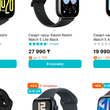
edmi
Смарт-часы Xiaomi Redmi
Смарт-ча
Watch 5 Lite Black
Watch 5 Ac
ов
1 отзыв
27 990
₸
19 990
до 2 799
до 1 99
В корзину
-
49
%
С витрины
-
10
%
0-0
0-0-24