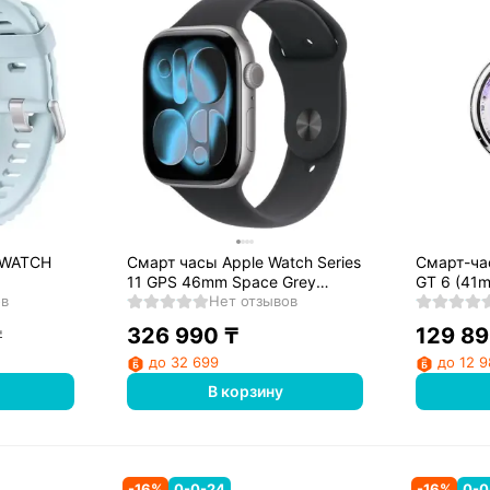
 WATCH
Смарт часы Apple Watch Series
Смарт-ча
11 GPS 46mm Space Grey
GT 6 (41m
ов
Aluminium Case with Black Sport
Нет отзывов
Fluoroela
Band - M/L
B19FC)
326 990
₸
129 8
₸
до 32 699
до 12 
В корзину
-
16
%
0-0-24
-
16
%
0-0