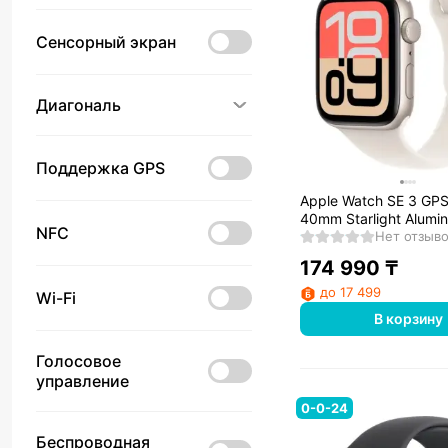
Сенсорный экран
Диагональ
Поддержка GPS
Apple Watch SE 3 GP
40mm Starlight Alumi
NFC
with Starlight Sport B
Нет отзыв
174 990
₸
до 17 499
Wi-Fi
В корзину
Голосовое
управление
0-0-24
Беспроводная