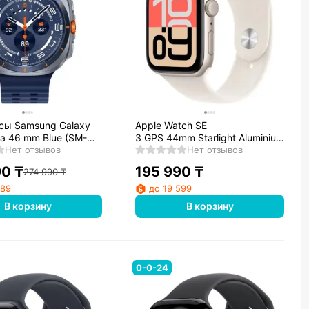
сы Samsung Galaxy
Apple Watch SE
ra 46 mm Blue (SM-
3 GPS 44mm Starlight Aluminium
SKZ)
Нет отзывов
Case with Starlight Sport Band -
Нет отзывов
M/L
90
₸
195 990
₸
274 990
₸
989
до 19 599
В корзину
В корзину
0-0-24