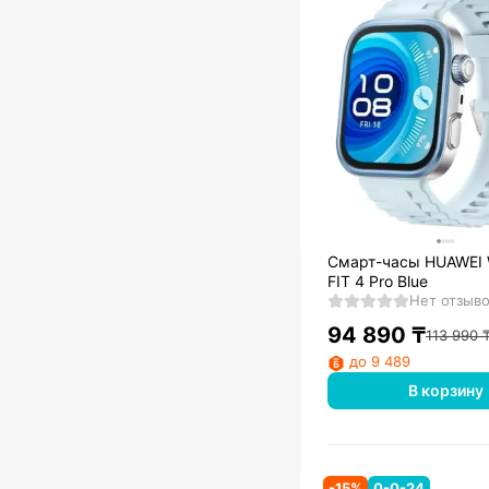
Смарт-часы HUAWEI
FIT 4 Pro Blue
Нет отзыв
94 890
₸
113 990
до 9 489
В корзину
-
15
%
0-0-24