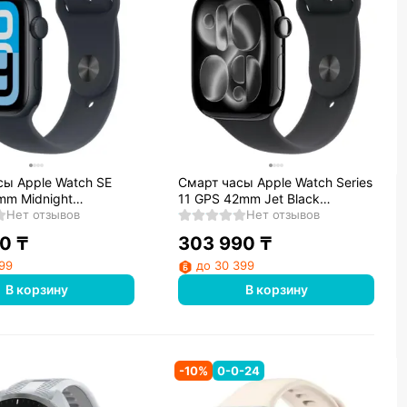
сы Apple Watch SE
Смарт часы Apple Watch Series
mm Midnight
11 GPS 42mm Jet Black
 Case with Midnight
Нет отзывов
Aluminium Case with Black Sport
Нет отзывов
d - M/L
Band - S/M
90
₸
303 990
₸
599
до 30 399
В корзину
В корзину
-
10
%
0-0-24