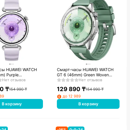
сы HUAWEI WATCH
Смарт-часы HUAWEI WATCH
m) Purple
GT 6 (46mm) Green Woven
stomer Strap (Konsu-
Нет отзывов
Strap
Нет отзывов
90
₸
129 890
₸
154 990
₸
154 990
₸
989
до 12 989
В корзину
В корзину
-24
-
16
%
0-0-24