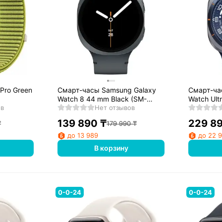
Pro Green
Смарт-часы Samsung Galaxy
Смарт-ча
Watch 8 44 mm Black (SM-
Watch Ult
ов
L330NZSACIS)
Нет отзывов
L705FZB1
139 890
₸
229 8
₸
179 990
₸
до 13 989
до 22 
В корзину
0-0-24
0-0-24