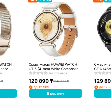
 WATCH
Смарт-часы HUAWEI WATCH
Смарт-ча
anese
GT 6 (41mm) White Composite
GT 6 (46m
ов
Leather Strap
Нет отзывов
Fluoroela
129 890
₸
129 8
0
₸
154 990
₸
до 12 989
до 12 
В корзину