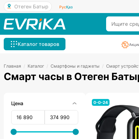
Отеген Батыр
Рус
Қаз
Каталог товаров
Акци
Главная
/
Каталог
/
Смартфоны и гаджеты
/
Смарт устройс
Смарт часы в Отеген Баты
0-0-24
Цена