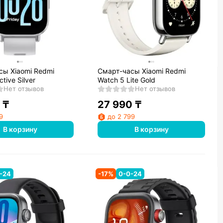
сы Xiaomi Redmi
Смарт-часы Xiaomi Redmi
tive Silver
Watch 5 Lite Gold
Нет отзывов
Нет отзывов
₸
27 990
₸
9
до 2 799
В корзину
В корзину
-24
-
17
%
0-0-24