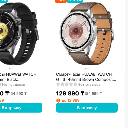
сы HUAWEI WATCH
Смарт-часы HUAWEI WATCH
m) Black
GT 6 (46mm) Brown Composite
stomer Strap
Нет отзывов
Leather Strap
Нет отзывов
90
₸
129 890
₸
154 990
₸
154 990
₸
989
до 12 989
В корзину
В корзину