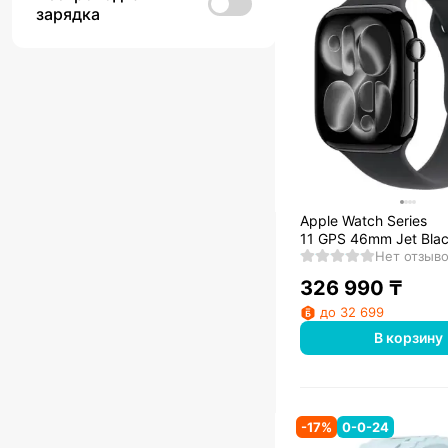
зарядка
Apple Watch Series
11 GPS 46mm Jet Bla
Aluminium Case with B
Нет отзыв
Band - M/L
326 990
₸
до 32 699
В корзину
-
17
%
0-0-24