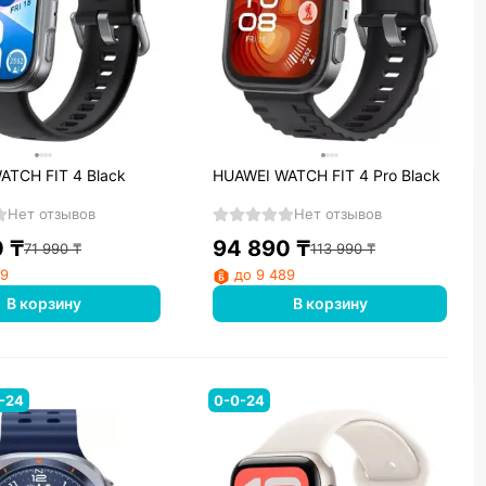
ATCH FIT 4 Black
HUAWEI WATCH FIT 4 Pro Black
Нет отзывов
Нет отзывов
0
₸
94 890
₸
71 990
₸
113 990
₸
89
до 9 489
В корзину
В корзину
-24
0-0-24