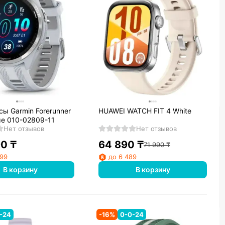
ы Garmin Forerunner
HUAWEI WATCH FIT 4 White
ые 010-02809-11
Нет отзывов
Нет отзывов
90
₸
64 890
₸
71 990
₸
499
до 6 489
В корзину
В корзину
-24
-
16
%
0-0-24