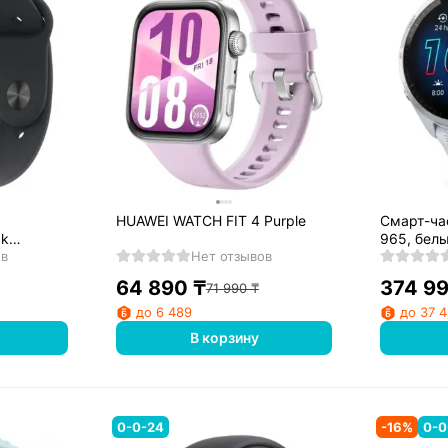
HUAWEI WATCH FIT 4 Purple
Смарт-час
ck
965, бел
lack Sport
ов
Нет отзывов
64 890
₸
374 9
71 990
₸
до 6 489
до 37 
В корзину
0-0-24
-
16
%
0-0