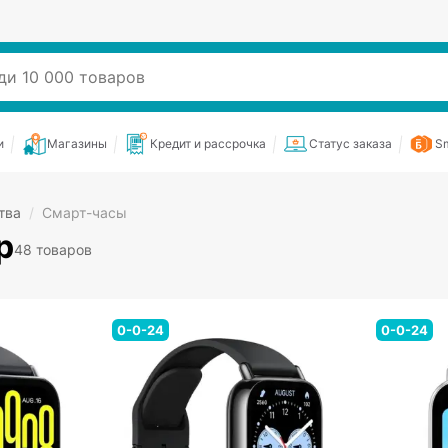
и
Магазины
Кредит и рассрочка
Статус заказа
Sm
тва
/
Смарт-часы
р
48 товаров
0-0-24
0-0-24