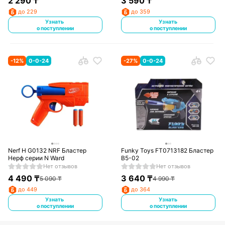
2 290
₸
3 590
₸
до 229
до 359
Узнать
Узнать
о поступлении
о поступлении
-
12
%
0-0-24
-
27
%
0-0-24
Nerf H G0132 NRF Бластер
Funky Toys FT0713182 Бластер
Нерф серии N Ward
В5-02
Нет отзывов
Нет отзывов
4 490
₸
3 640
₸
5 090
₸
4 990
₸
до 449
до 364
Узнать
Узнать
о поступлении
о поступлении