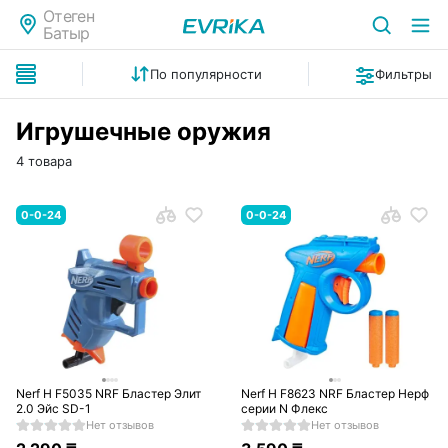
Отеген
Батыр
По популярности
Фильтры
Игрушечные оружия
4 товара
0-0-24
0-0-24
Nerf H F5035 NRF Бластер Элит
Nerf H F8623 NRF Бластер Нерф
2.0 Эйс SD-1
серии N Флекс
Нет отзывов
Нет отзывов