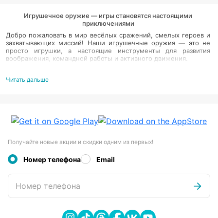
Игрушечное оружие — игры становятся настоящими
приключениями
Добро пожаловать в мир весёлых сражений, смелых героев и
захватывающих миссий! Наши игрушечные оружия — это не
просто игрушки, а настоящие инструменты для развития
воображения, командной работы и активного движения.
Безопасно и увлекательно
Читать дальше
Все модели изготовлены из прочных и безопасных материалов
— родители могут быть спокойны, а дети — счастливы!
Играй вместе с семьёй
Игрушечное оружие — отличный способ весело провести
время всей семьёй на свежем воздухе или дома!
Получайте новые акции и скидки одним из первых!
Номер телефона
Email
Номер телефона